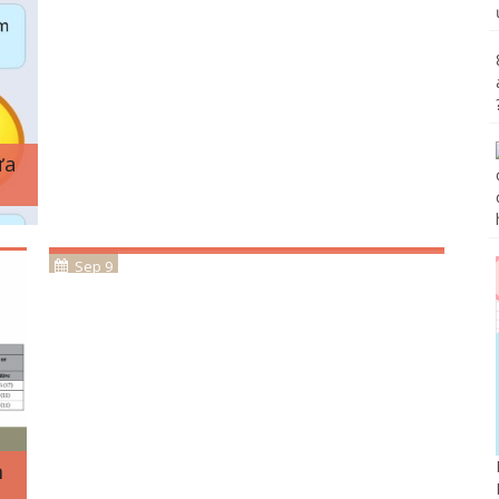
ưa
12. Có nên xét nghiệm anti-
phospholipid ở ngay lần đầu làm IVF/
mang thai ?
Sep 9
n