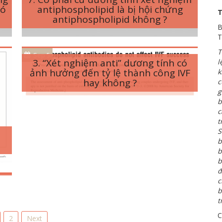
có
antiphospholipid là bị hội chứng
T
antiphospholipid không ?
B
T
T
Sep 5
3. “Xét nghiệm anti” dương tính có
l
ảnh hưởng đến tỷ lệ thành công IVF
k
hay không ?
c
g
b
c
t
S
b
m
b
ư
b
đ
c
b
t
C
2
Next