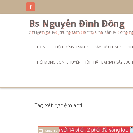
Skip
to
content
Bs Nguyễn Đình Đông
Chuyên gia IVF, trung tâm Hỗ trợ sinh sản & Công n
HOME
HỖ TRỢ SINH SẢN
SẨY LƯU THAI
SI
HỘI MONG CON, CHUYỂN PHÔI THẤT BẠI (IVF), SẢY LƯU
Tag:
xét nghiệm anti
May 19