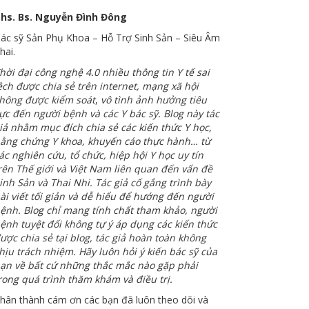
hs. Bs. Nguyễn Đình Đông
ác sỹ Sản Phụ Khoa – Hỗ Trợ Sinh Sản – Siêu Âm
hai.
hời đại công nghệ 4.0 nhiều thông tin Y tế sai
ệch được chia sẻ trên internet, mạng xã hội
hông được kiểm soát
,
vô tình ảnh hưởng tiêu
ực đến người bệnh và các Y bác sỹ. Blog này tác
iả nhằm mục đích chia sẻ các kiến thức Y học,
ằng chứng Y khoa, khuyến cáo thực hành… từ
ác nghiên cứu, tổ chức, hiệp hội Y học uy tín
rên Thế giới và Việt Nam liên quan đến vấn đề
inh Sản và Thai Nhi. Tác giả cố gắng trình bày
ài viết tối giản và dễ hiểu để hướng đến người
ệnh. Blog chỉ mang tính chất tham khảo, người
ệnh tuyệt đối không tự ý áp dụng các kiến thức
ược chia sẻ tại blog, tác giả hoàn toàn không
hịu trách nhiệm. Hãy luôn hỏi ý kiến bác sỹ của
ạn về bất cứ những thắc mắc nào gặp phải
rong quá trình thăm khám và điều trị.
hân thành cám ơn các bạn đã luôn theo dõi và