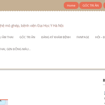
Home
GÓC TRI ÂN
ghệ mô ghép, bệnh viện Đại Học Y Hà Nội
ÊU ÂM THAI
GÓC TRI ÂN
ĐĂNG KÝ KHÁM BỆNH
FANPAGE
HỎI – 
 THAI, GEN ĐÔNG MÁU…