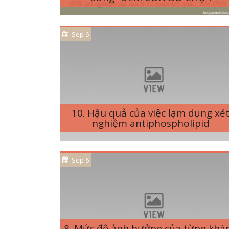
Sep 6
10. Hậu quả của việc lạm dụng xé
nghiệm antiphospholipid
Sep 6
8. Mức độ ảnh hưởng của từng khá