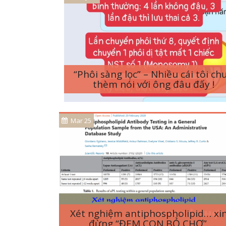
“Phôi sàng lọc” – Nhiều cái tôi ch
thèm nói với ông đâu đấy !
Mar 25
Xét nghiệm antiphospholipid… xi
đừng “ĐEM CON BỎ CHỢ”.