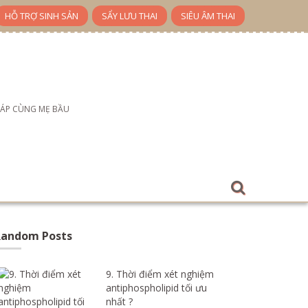
HỖ TRỢ SINH SẢN
SẨY LƯU THAI
SIÊU ÂM THAI
ĐÁP CÙNG MẸ BẦU
Random Posts
9. Thời điểm xét nghiệm
antiphospholipid tối ưu
nhất ?