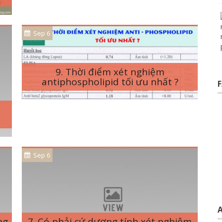
Sep 6
9. Thời điểm xét nghiệm
antiphospholipid tối ưu nhất ?
t
Sep 6
A
ng
7. Có phải cứ dương tính xét nghiệm