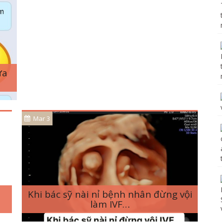
ưa
Mar 3
Khi bác sỹ nài nỉ bệnh nhân đừng vội
làm IVF…