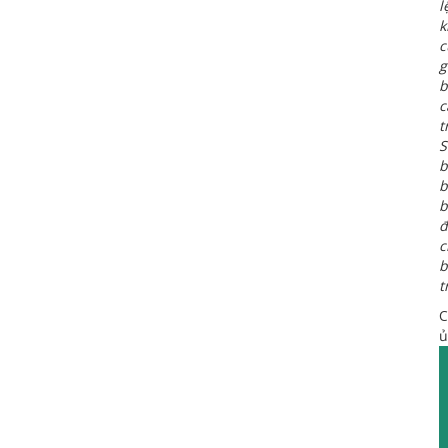
l
k
c
g
b
c
t
S
b
b
b
đ
c
b
t
C
ủ