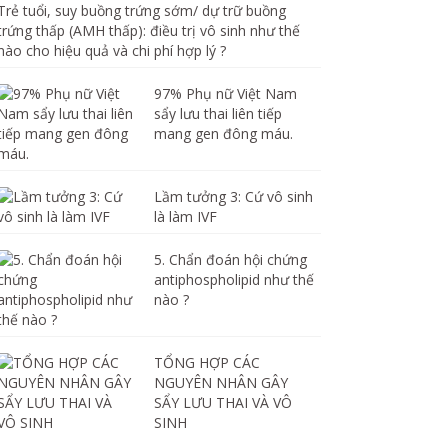
Trẻ tuổi, suy buồng trứng sớm/ dự trữ buồng
trứng thấp (AMH thấp): điều trị vô sinh như thế
nào cho hiệu quả và chi phí hợp lý ?
97% Phụ nữ Việt Nam
sẩy lưu thai liên tiếp
mang gen đông máu.
Lầm tưởng 3: Cứ vô sinh
là làm IVF
5. Chẩn đoán hội chứng
antiphospholipid như thế
nào ?
TỔNG HỢP CÁC
NGUYÊN NHÂN GÂY
SẨY LƯU THAI VÀ VÔ
SINH