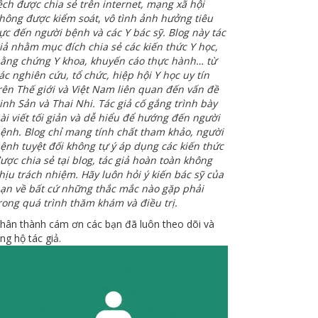
ệch được chia sẻ trên internet, mạng xã hội
hông được kiểm soát
,
vô tình ảnh hưởng tiêu
ực đến người bệnh và các Y bác sỹ. Blog này tác
iả nhằm mục đích chia sẻ các kiến thức Y học,
ằng chứng Y khoa, khuyến cáo thực hành… từ
ác nghiên cứu, tổ chức, hiệp hội Y học uy tín
rên Thế giới và Việt Nam liên quan đến vấn đề
inh Sản và Thai Nhi. Tác giả cố gắng trình bày
ài viết tối giản và dễ hiểu để hướng đến người
ệnh. Blog chỉ mang tính chất tham khảo, người
ệnh tuyệt đối không tự ý áp dụng các kiến thức
ược chia sẻ tại blog, tác giả hoàn toàn không
hịu trách nhiệm. Hãy luôn hỏi ý kiến bác sỹ của
ạn về bất cứ những thắc mắc nào gặp phải
rong quá trình thăm khám và điều trị.
hân thành cám ơn các bạn đã luôn theo dõi và
ng hộ tác giả.