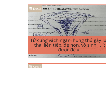
Dec 3
Tử cung vách ngăn: hung thủ gây l
thai liên tiếp, đẻ non, vô sinh … ít
được để ý !
XÉT NGHIỆM D – DIMER TRONG
THAI KỲ: XIN ĐỪNG REO RẮC NỖ
SỢ HÃI…
Sep 3