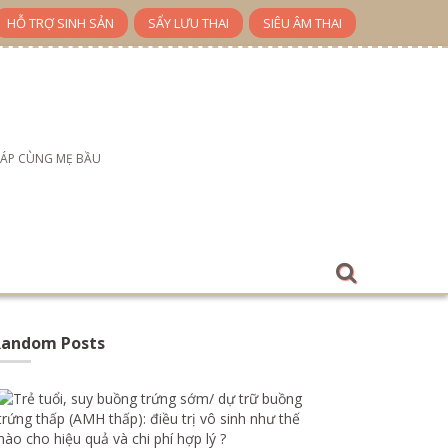
HỖ TRỢ SINH SẢN
SẨY LƯU THAI
SIÊU ÂM THAI
ĐÁP CÙNG MẸ BẦU
Random Posts