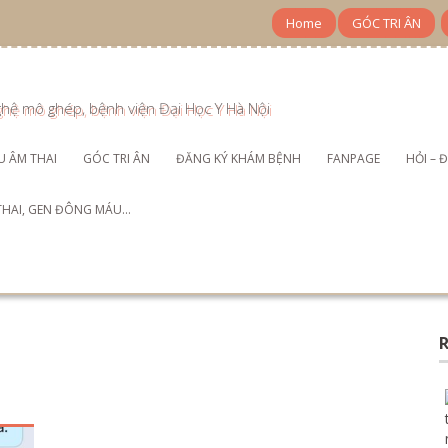
Home
GÓC TRI ÂN
ghệ mô ghép, bệnh viện Đại Học Y Hà Nội
ÊU ÂM THAI
GÓC TRI ÂN
ĐĂNG KÝ KHÁM BỆNH
FANPAGE
HỎI – 
 THAI, GEN ĐÔNG MÁU…