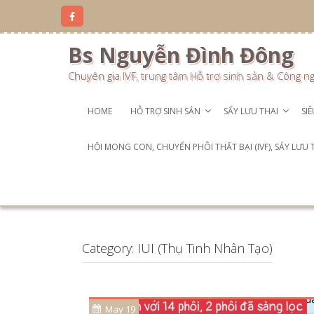
Skip
to
content
Bs Nguyễn Đình Đông
Chuyên gia IVF, trung tâm Hỗ trợ sinh sản & Công n
HOME
HỖ TRỢ SINH SẢN
SẨY LƯU THAI
SI
HỘI MONG CON, CHUYỂN PHÔI THẤT BẠI (IVF), SẢY LƯU
Category:
IUI (Thụ Tinh Nhân Tạo)
May 19