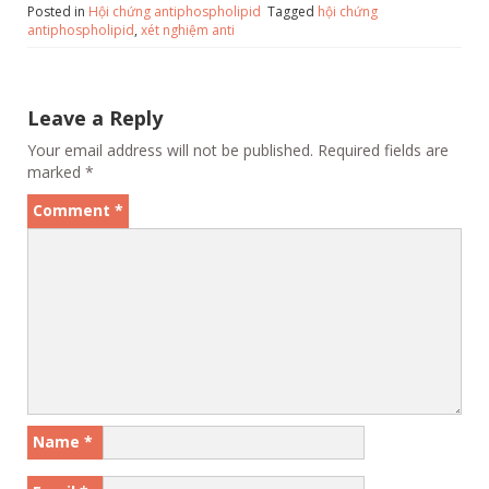
Posted in
Hội chứng antiphospholipid
Tagged
hội chứng
b
e
a
l
y
e
antiphospholipid
,
xét nghiệm anti
o
n
g
Li
o
g
e
n
Leave a Reply
k
er
k
Your email address will not be published.
Required fields are
marked
*
Comment
*
Name
*