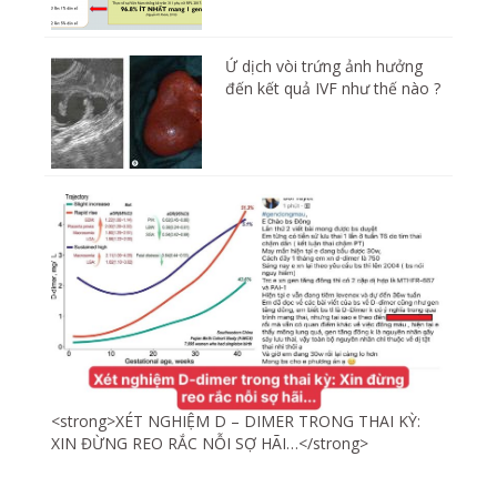
Ứ dịch vòi trứng ảnh hưởng
đến kết quả IVF như thế nào ?
<strong>XÉT NGHIỆM D – DIMER TRONG THAI KỲ:
XIN ĐỪNG REO RẮC NỖI SỢ HÃI…</strong>