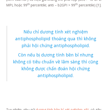
th
th
MPL hoặc 99
percentile; anti – b2GPI > 99
percentile) [1].
Nếu chỉ dương tính xét nghiệm
antiphospholipid thoáng qua thì không
phải hội chứng antiphospholipid.
Còn nếu bị dương tính bền bỉ nhưng
không có tiêu chuẩn về lâm sàng thì cũng
không được chẩn đoán hội chứng
antiphospholipid.
Tuy nhiên, phụ nữ
dương tính bền bỉ xét nghiệm aPL
có gây