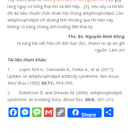
tăng nguy cơ hỏng thai lớn và liên tiếp… [2], nếu xảy ra thì khi
đó đủ tiêu chuẩn chẩn đoán hội chứng antiphospholipid. Còn
antiphospholipid chỉ dương tính thoáng qua thì hiện nay
không có bằng chứng ảnh hưởng đến thai kỳ.
Ths. Bs. Nguyễn Đình Đông
Hi vọng bài viết hữu ích đến bạn đọc, share/ re-up xin ghi
nguồn. Cám ơn!
Tài liệu tham khảo:
1. Lopes M.R.U., Danowski A., Funke A., et al. (2017).
Update on antiphospholipid antibody syndrome.
Rev Assoc
Med Bras (1992)
,
63
(
11
), 994–999.
2. Robertson B. and Greaves M. (2006). Antiphospholipid
syndrome: an evolving story.
Blood Rev
,
20
(
4
), 201–212.
F
M
M
G
C
S
Share
ac
e
e
m
o
h
e
ss
ss
ai
p
ar