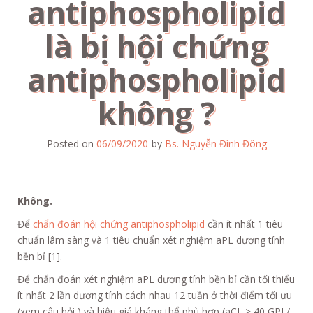
antiphospholipid
là bị hội chứng
antiphospholipid
không ?
Posted on
06/09/2020
by
Bs. Nguyễn Đình Đông
Không.
Để
chẩn đoán hội chứng antiphospholipid
cần ít nhất 1 tiêu
chuẩn lâm sàng và 1 tiêu chuẩn xét nghiệm aPL dương tính
bền bỉ [1].
Để chẩn đoán xét nghiệm aPL dương tính bền bỉ cần tối thiểu
ít nhất 2 lần dương tính cách nhau 12 tuần ở thời điểm tối ưu
(xem câu hỏi ) và hiệu giá kháng thể phù hợp (aCL > 40 GPL/