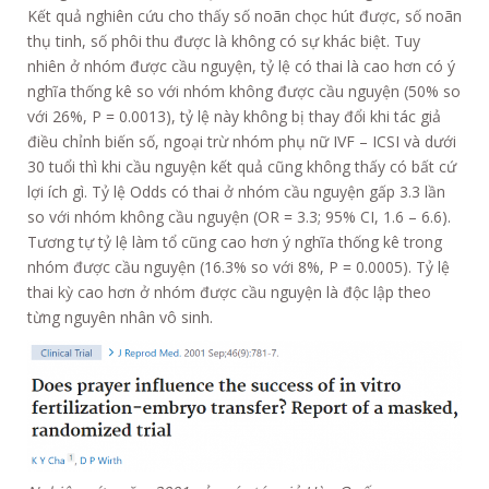
Kết quả nghiên cứu cho thấy số noãn chọc hút được, số noãn
thụ tinh, số phôi thu được là không có sự khác biệt. Tuy
nhiên ở nhóm được cầu nguyện, tỷ lệ có thai là cao hơn có ý
nghĩa thống kê so với nhóm không được cầu nguyện (50% so
với 26%, P = 0.0013), tỷ lệ này không bị thay đổi khi tác giả
điều chỉnh biến số, ngoại trừ nhóm phụ nữ IVF – ICSI và dưới
30 tuổi thì khi cầu nguyện kết quả cũng không thấy có bất cứ
lợi ích gì. Tỷ lệ Odds có thai ở nhóm cầu nguyện gấp 3.3 lần
so với nhóm không cầu nguyện (OR = 3.3; 95% CI, 1.6 – 6.6).
Tương tự tỷ lệ làm tổ cũng cao hơn ý nghĩa thống kê trong
nhóm được cầu nguyện (16.3% so với 8%, P = 0.0005). Tỷ lệ
thai kỳ cao hơn ở nhóm được cầu nguyện là độc lập theo
từng nguyên nhân vô sinh.