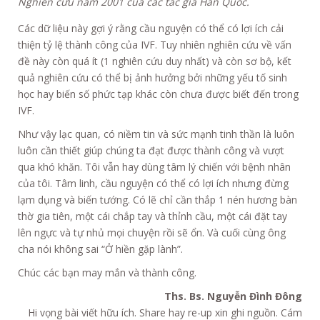
Nghiên cứu năm 2001 của các tác giả Hàn Quốc.
Các dữ liệu này gợi ý rằng cầu nguyện có thể có lợi ích cải
thiện tỷ lệ thành công của IVF. Tuy nhiên nghiên cứu về vấn
đề này còn quá ít (1 nghiên cứu duy nhất) và còn sơ bộ, kết
quả nghiên cứu có thể bị ảnh hưởng bởi những yếu tố sinh
học hay biến số phức tạp khác còn chưa được biết đến trong
IVF.
Như vậy lạc quan, có niềm tin và sức mạnh tinh thần là luôn
luôn cần thiết giúp chúng ta đạt được thành công và vượt
qua khó khăn. Tôi vẫn hay dùng tâm lý chiến với bệnh nhân
của tôi. Tâm linh, cầu nguyện có thể có lợi ích nhưng đừng
lạm dụng và biến tướng. Có lẽ chỉ cần thắp 1 nén hương bàn
thờ gia tiên, một cái chắp tay và thỉnh cầu, một cái đặt tay
lên ngực và tự nhủ mọi chuyện rồi sẽ ổn. Và cuối cùng ông
cha nói không sai “Ở hiền gặp lành”.
Chúc các bạn may mắn và thành công.
Ths. Bs. Nguyễn Đình Đông
Hi vọng bài viết hữu ích. Share hay re-up xin ghi nguồn. Cám