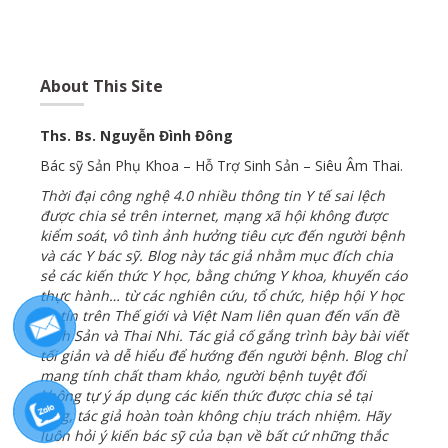
About This Site
Ths. Bs. Nguyễn Đình Đông
Bác sỹ Sản Phụ Khoa – Hỗ Trợ Sinh Sản – Siêu Âm Thai.
Thời đại công nghệ 4.0 nhiều thông tin Y tế sai lệch
được chia sẻ trên internet, mạng xã hội không được
kiểm soát
,
vô tình ảnh hưởng tiêu cực đến người bệnh
và các Y bác sỹ. Blog này tác giả nhằm mục đích chia
sẻ các kiến thức Y học, bằng chứng Y khoa, khuyến cáo
thực hành… từ các nghiên cứu, tổ chức, hiệp hội Y học
uy tín trên Thế giới và Việt Nam liên quan đến vấn đề
Sinh Sản và Thai Nhi. Tác giả cố gắng trình bày bài viết
tối giản và dễ hiểu để hướng đến người bệnh. Blog chỉ
mang tính chất tham khảo, người bệnh tuyệt đối
không tự ý áp dụng các kiến thức được chia sẻ tại
blog, tác giả hoàn toàn không chịu trách nhiệm. Hãy
luôn hỏi ý kiến bác sỹ của bạn về bất cứ những thắc