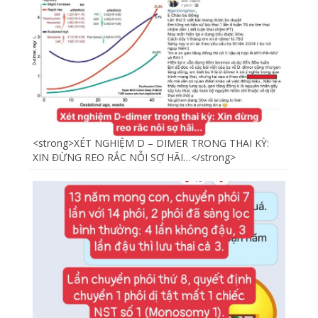
<strong>XÉT NGHIỆM D – DIMER TRONG THAI KỲ:
XIN ĐỪNG REO RẮC NỖI SỢ HÃI…</strong>