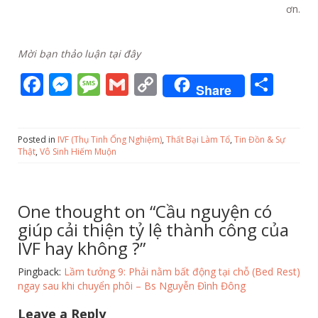
ơn.
Mời bạn thảo luận tại đây
F
M
M
G
C
S
Share
ac
e
e
m
o
h
e
ss
ss
ai
p
ar
Posted in
IVF (Thụ Tinh Ống Nghiệm)
,
Thất Bại Làm Tổ
,
Tin Đồn & Sự
b
e
a
l
y
e
Thật
,
Vô Sinh Hiếm Muộn
o
n
g
Li
o
g
e
n
One thought on “
Cầu nguyện có
k
er
k
giúp cải thiện tỷ lệ thành công của
IVF hay không ?
”
Pingback:
Lầm tưởng 9: Phải nằm bất động tại chỗ (Bed Rest)
ngay sau khi chuyển phôi – Bs Nguyễn Đình Đông
Leave a Reply