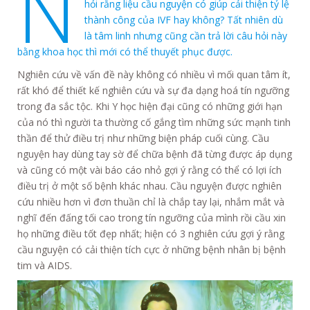
N
hỏi rằng liệu cầu nguyện có giúp cải thiện tỷ lệ
thành công của IVF hay không? Tất nhiên dù
là tâm linh nhưng cũng cần trả lời câu hỏi này
bằng khoa học thì mới có thể thuyết phục được.
Nghiên cứu về vấn đề này không có nhiều vì mối quan tâm ít,
rất khó để thiết kế nghiên cứu và sự đa dạng hoá tín ngưỡng
trong đa sắc tộc. Khi Y học hiện đại cũng có những giới hạn
của nó thì người ta thường cố gắng tìm những sức mạnh tinh
thần để thử điều trị như những biện pháp cuối cùng. Cầu
nguyện hay dùng tay sờ để chữa bệnh đã từng được áp dụng
và cũng có một vài báo cáo nhỏ gợi ý rằng có thể có lợi ích
điều trị ở một số bệnh khác nhau. Cầu nguyện được nghiên
cứu nhiều hơn vì đơn thuần chỉ là chắp tay lại, nhắm mắt và
nghĩ đến đấng tối cao trong tín ngưỡng của mình rồi cầu xin
họ những điều tốt đẹp nhất; hiện có 3 nghiên cứu gợi ý rằng
cầu nguyện có cải thiện tích cực ở những bệnh nhân bị bệnh
tim và AIDS.