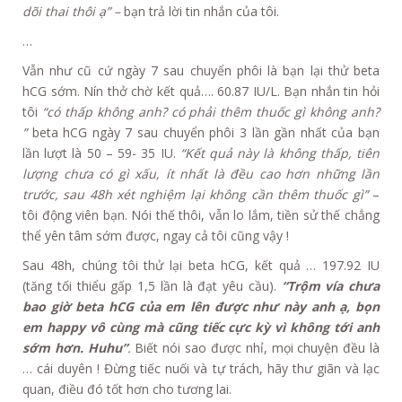
dõi thai thôi ạ” –
bạn trả lời tin nhắn của tôi.
…
Vẫn như cũ cứ ngày 7 sau chuyển phôi là bạn lại thử beta
hCG sớm. Nín thở chờ kết quả…. 60.87 IU/L. Bạn nhắn tin hỏi
tôi
“có thấp không anh? có phải thêm thuốc gì không anh?
”
beta hCG ngày 7 sau chuyển phôi 3 lần gần nhất của bạn
lần lượt là 50 – 59- 35 IU.
“Kết quả này là không thấp, tiên
lượng chưa có gì xấu, ít nhất là đều cao hơn những lần
trước, sau 48h xét nghiệm lại không cần thêm thuốc gì”
–
tôi động viên bạn. Nói thế thôi, vẫn lo lắm, tiền sử thế chẳng
thể yên tâm sớm được, ngay cả tôi cũng vậy !
Sau 48h, chúng tôi thử lại beta hCG, kết quả … 197.92 IU
(tăng tối thiểu gấp 1,5 lần là đạt yêu cầu).
“Trộm vía chưa
bao giờ beta hCG của em lên được như này anh ạ, bọn
em happy vô cùng mà cũng tiếc cực kỳ vì không tới anh
sớm hơn. Huhu”
.
Biết nói sao được nhỉ, mọi chuyện đều là
… cái duyên ! Đừng tiếc nuối và tự trách, hãy thư giãn và lạc
quan, điều đó tốt hơn cho tương lai.