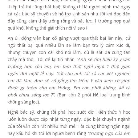
thiệp trễ thì cũng thất bại). Không chỉ là người bệnh mà ngay
cả các bác sỹ chuyên về hỗ trợ sinh sản như tôi khi đọc đến
đây cũng cảm thấy trống rỗng và bất lực. 1 trường hợp quá
quá khó, không thể giải thích nổi vì sao !
An ủi, động viên bạn cố gắng vượt qua thất bại lần này, cứ
ngỡ thất bại quá nhiều lần sẽ làm bạn trơ lỳ cảm xúc đi,
nhưng chuyện con cái khó nói lắm, dù là sắt đá cũng tan
chảy mà thôi. Tôi để lại tin nhắn
“Anh sẽ tìm hiểu kỹ y văn
trường hợp của em, em tạm thời nghỉ ngơi 1 thời gian
ngắn đợt nghĩ lễ này. Gửi cho anh tất cả các xét nghiệm
em đã làm. Anh sẽ cố gắng tìm kiếm Y văn xem có giúp
được gì thêm cho em không. Em còn phôi không, kể cả
phôi chưa sàng lọc ?”.
(Bạn còn 2 phôi N6 loại trung bình
không sàng lọc).
Nghề bác sỹ, chúng tôi phải học suốt đời. Kiến thức Y học
luôn luôn được cập nhật từng ngày, đặc biệt chuyên ngành
của tôi vẫn còn rất nhiều mới mẻ. Tôi cũng không ngần ngại
hay xấu hổ khi trả lời người bệnh rằng
“trường hợp của em