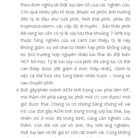
theo định nghĩa về thất bại làm tổ của các nghiên cứu.
Còn quá nhiều yếu tố khác (thuộc về phôi) ảnh hưởng
đến tỷ lệ đậu như tuổi phôi, hình thái phôi, phân độ
trophoectoderm, các cấp độ di truyền… Bản thân phôi
đã sàng lọc vẫn có tỷ lệ sảy lưu thai khoảng 7-30% tùy
thuộc từng nghiên cứu và cách can thiệp, tỷ lệ này
không giảm so với thai tự nhiên hay phôi không sàng
lọc (trừ trường hợp nguyên nhân lưu thai do đột biến
NST bố mẹ). Tỷ lệ lưu sảy của phôi đã sàng lọc có thể
can thiệp được (để giảm ở mức thấp nhất), chính là
việc cá thể hóa cho từng bệnh nhân trước – trong và
sau chuyển phôi.
Đứt gãy/phân mảnh ADN tinh trùng cao phải làm IVF,
mà thậm chí phải sàng lọc phôi mới có con được/ mới
giữ được thai. Chúng ta có những bằng chứng về vai
trò của đứt gãy ADN tinh trùng trong sảy lưu thai, tuy
nhiên chỉ ở mức độ trung bình, cũng cần nghiên cứu
thêm. Còn đối với với vô sinh, thụ tinh ống nghiệm,
thất bại làm tổ thì giá trị còn rất tranh cãi. Cũng không