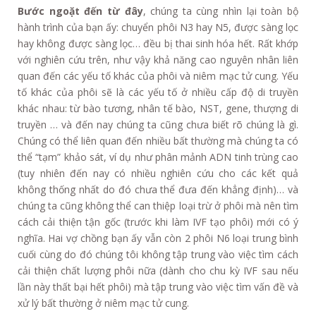
Bước ngoặt đến từ đây
, chúng ta cùng nhìn lại toàn bộ
hành trình của bạn ấy: chuyển phôi N3 hay N5, được sàng lọc
hay không được sàng lọc… đều bị thai sinh hóa hết. Rất khớp
với nghiên cứu trên, như vậy khả năng cao nguyên nhân liên
quan đến các yếu tố khác của phôi và niêm mạc tử cung. Yếu
tố khác của phôi sẽ là các yếu tố ở nhiều cấp độ di truyền
khác nhau: từ bào tương, nhân tế bào, NST, gene, thượng di
truyền … và đến nay chúng ta cũng chưa biết rõ chúng là gì.
Chúng có thể liên quan đến nhiều bất thường mà chúng ta có
thể “tạm” khảo sát, ví dụ như phân mảnh ADN tinh trùng cao
(tuy nhiên đến nay có nhiều nghiên cứu cho các kết quả
không thống nhất do đó chưa thể đưa đến khẳng định)… và
chúng ta cũng không thể can thiệp loại trừ ở phôi mà nên tìm
cách cải thiện tận gốc (trước khi làm IVF tạo phôi) mới có ý
nghĩa. Hai vợ chồng bạn ấy vẫn còn 2 phôi N6 loại trung bình
cuối cùng do đó chúng tôi không tập trung vào việc tìm cách
cải thiện chất lượng phôi nữa (dành cho chu kỳ IVF sau nếu
lần này thất bại hết phôi) mà tập trung vào việc tìm vấn đề và
xử lý bất thường ở niêm mạc tử cung.