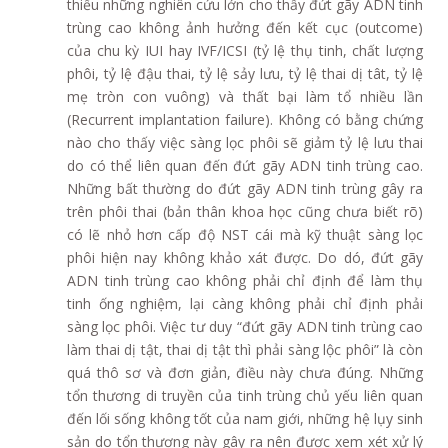
thiếu những nghiên cứu lớn cho thấy đứt gãy ADN tinh
trùng cao không ảnh hưởng đến kết cục (outcome)
của chu kỳ IUI hay IVF/ICSI (tỷ lệ thụ tinh, chất lượng
phôi, tỷ lệ đậu thai, tỷ lệ sảy lưu, tỷ lệ thai dị tât, tỷ lệ
mẹ tròn con vuông) và thất bại làm tổ nhiều lần
(Recurrent implantation failure). Không có bằng chứng
nào cho thấy việc sàng lọc phôi sẽ giảm tỷ lệ lưu thai
do có thể liên quan đến đứt gãy ADN tinh trùng cao.
Những bất thường do đứt gãy ADN tinh trùng gây ra
trên phôi thai (bản thân khoa học cũng chưa biết rõ)
có lẽ nhỏ hơn cấp độ NST cái mà kỹ thuật sàng lọc
phôi hiện nay không khảo xát được. Do dó, đứt gãy
ADN tinh trùng cao không phải chỉ định để làm thụ
tinh ống nghiệm, lại càng không phải chỉ định phải
sàng lọc phôi. Việc tư duy “đứt gãy ADN tinh trùng cao
làm thai dị tật, thai dị tật thì phải sàng lộc phôi” là còn
quá thô sơ và đơn giản, điều này chưa đúng. Những
tổn thương di truyền của tinh trùng chủ yếu liên quan
đến lối sống không tốt của nam giới, những hệ lụy sinh
sản do tổn thương này gây ra nên được xem xét xử lý