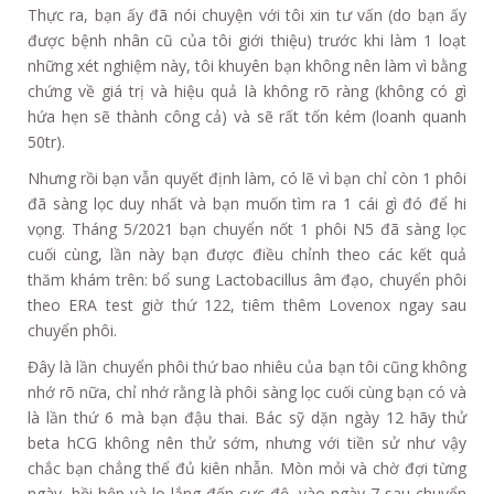
Thực ra, bạn ấy đã nói chuyện với tôi xin tư vấn (do bạn ấy
được bệnh nhân cũ của tôi giới thiệu) trước khi làm 1 loạt
những xét nghiệm này, tôi khuyên bạn không nên làm vì bằng
chứng về giá trị và hiệu quả là không rõ ràng (không có gì
hứa hẹn sẽ thành công cả) và sẽ rất tốn kém (loanh quanh
50tr).
Nhưng rồi bạn vẫn quyết định làm, có lẽ vì bạn chỉ còn 1 phôi
đã sàng lọc duy nhất và bạn muốn tìm ra 1 cái gì đó để hi
vọng. Tháng 5/2021 bạn chuyển nốt 1 phôi N5 đã sàng lọc
cuối cùng, lần này bạn được điều chỉnh theo các kết quả
thăm khám trên: bổ sung Lactobacillus âm đạo, chuyển phôi
theo ERA test giờ thứ 122, tiêm thêm Lovenox ngay sau
chuyển phôi.
Đây là lần chuyển phôi thứ bao nhiêu của bạn tôi cũng không
nhớ rõ nữa, chỉ nhớ rằng là phôi sàng lọc cuối cùng bạn có và
là lần thứ 6 mà bạn đậu thai. Bác sỹ dặn ngày 12 hãy thử
beta hCG không nên thử sớm, nhưng với tiền sử như vậy
chắc bạn chẳng thể đủ kiên nhẫn. Mòn mỏi và chờ đợi từng
ngày, hồi hộp và lo lắng đến cực độ, vào ngày 7 sau chuyển