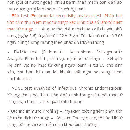
hơn (gửi đi nước ngoài), nhiều bệnh nhân mách bạn đến đó.
Bạn được gợi ý làm thêm các xét nghiệm:
–
ERA test (Endometrial receptivity analysis test: Phân tích
tính cảm thụ niêm mạc tử cung/ xác định cửa sổ làm tổ niêm
mạc tử cung)
: → Kết quả: thời điểm thích hợp để chuyển phôi
nang (ngày 5,6) là giờ thứ 122 ± 3 giờ. Tức là mở cửa sổ 5.08
ngày cũng tương đương theo phác đồ truyền thống.
– EMMA test (Endometrial Microbiome Metagenomic
Analysis: Phân tích hệ sinh vật nội mạc tử cung) → Kết quả:
Hệ sinh vật nội mạc tử cung người bệnh là tối ưu cho sinh
sản, chỉ hơi thấp hệ lợi khuẩn, đề nghị bổ sung thêm
Lactobacillus.
– ALICE test (Analysis of Infectious Chronic Endometriosis:
Xét nghiệm phân tích chẩn đoán tình trạng viêm nội mạc tử
cung mạn tĩnh): → Kết quả: bình thường
– Uterine Immune Profiling – Physician (xét nghiệm phân tích
hệ miễn dịch tử cung): → Kết quả: Các cytokine, tế bào NK tử
cung, bổ thể và các miễn dịch khác: bình thường.