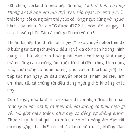
48h chúng tôi lại thử beta tiếp lần nữa,
“anh ơi beta có tăng
không ạ? Cả nhà em nín thở mãi, sắp ngất rồi anh ạ !”.
Ôi
thật lòng, tôi cũng cảm thấy tức cái lồng ngực cùng với người
bệnh của mình. Beta hCG được 497.2 IU, hôm đó là ngày 11
sau chuyển phôi. Tất cả chúng tôi như vỡ òa !
Thuận lợi tiếp tục thuận lợi, ngày 21 sau chuyển phôi thai đã
ở buồng tử cung (chuyển 2 đậu 1) và đã có noãn hoàng, hình
dạng túi thai và noãn hoàng rất đẹp tiên lượng khả năng
thành công cao (những lần trước túi thai đều trống, hình dạng
xấu, chưa từng có noãn hoàng, phôi và tim thai bao giờ). Tôi
tiếp tục hẹn ngày 28 sau chuyển phôi tái khám để siêu âm
tim thai, tất cả chúng tôi đều đang ngóng chờ khoảng khắc
này.
Còn 1 ngày nữa là đến lịch khám thì tôi nhận được tin nhắn
“bác sỹ ơi em vừa bị ra máu đỏ, em không có biểu hiện gì
cả, 1-2 giọt máu thấm, như này có đáng sợ không anh?”
.
Thực ra tỷ lệ thai quí 1 ra máu, dịch nâu hồng âm đạo rất
thường gặp, thai IVF còn nhiều hơn; nếu ra ít, không đau