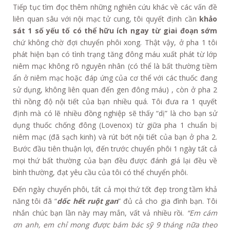
Tiếp tục tìm đọc thêm những nghiên cứu khác về các vấn đề
liên quan sâu với nội mạc tử cung, tôi quyết định cần
khảo
sát 1 số yếu tố có thể hữu ích ngay từ giai đoạn sớm
chứ không chờ đợi chuyển phôi xong. Thật vậy, ở pha 1 tôi
phát hiện bạn có tình trạng tăng đông máu xuất phát từ lớp
niêm mạc không rõ nguyên nhân (có thể là bất thường tiềm
ẩn ở niêm mạc hoặc đáp ứng của cơ thể với các thuốc đang
sử dụng, không liên quan đến gen đông máu) , còn ở pha 2
thì nồng độ nội tiết của bạn nhiều quá. Tôi đưa ra 1 quyết
định mà có lẽ nhiều đồng nghiệp sẽ thấy “dị” là cho bạn sử
dụng thuốc chống đông (Lovenox) từ giữa pha 1 chuẩn bị
niêm mạc (đã sạch kinh) và rút bớt nội tiết của bạn ở pha 2.
Bước đầu tiên thuận lợi, đến trước chuyển phôi 1 ngày tất cả
mọi thứ bất thường của bạn đều được đánh giá lại đều về
bình thường, đạt yêu cầu của tôi có thể chuyển phôi.
Đến ngày chuyển phôi, tất cả mọi thứ tốt đẹp trong tầm khả
năng tôi đã “
dốc hết ruột gan
” đủ cả cho gia đình bạn. Tôi
nhắn chúc bạn lần này may mắn, vất vả nhiều rồi.
“Em cám
ơn anh, em chỉ mong được bám bác sỹ 9 tháng nữa theo