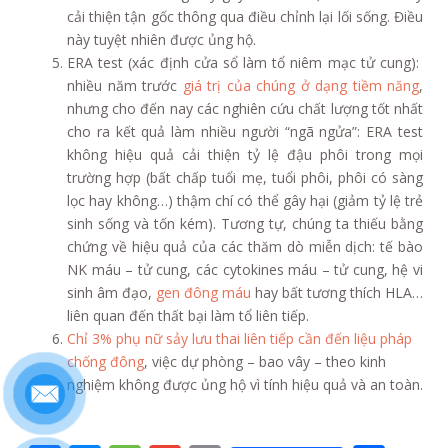
cải thiện tận gốc thông qua điều chỉnh lại lối sống. Điều
này tuyệt nhiên được ủng hộ.
ERA test (xác định cửa sổ làm tổ niêm mạc tử cung):
nhiều năm trước
giá trị của chúng ở dạng tiềm năng
,
nhưng cho đến nay các nghiên cứu chất lượng tốt nhất
cho ra kết quả làm nhiều người “ngã ngửa”: ERA test
không hiệu quả cải thiện tỷ lệ đậu phôi trong mọi
trường hợp (bất chấp tuổi mẹ, tuổi phôi, phôi có sàng
lọc hay không…) thậm chí có thể gây hại (giảm tỷ lệ trẻ
sinh sống và tốn kém). Tương tự, chúng ta thiếu bằng
chứng về hiệu quả của các thăm dò miễn dịch: tế bào
NK máu – tử cung, các cytokines máu – tử cung, hệ vi
sinh âm đạo,
gen đông máu
hay bất tương thích HLA…
liên quan đến thất bại làm tổ liên tiếp.
Chỉ 3% phụ nữ sảy lưu thai liên tiếp cần đến liệu pháp
chống đông
, việc dự phòng – bao vây – theo kinh
nghiệm không được ủng hộ vì tính hiệu quả và an toàn.