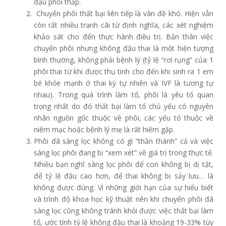
đậu phôi thấp.
Chuyển phôi thất bại liên tiếp là vân đề khó. Hiện vẫn
còn rất nhiều tranh cãi từ định nghĩa, các xét nghiệm
khảo sát cho đến thực hành điều trị. Bản thân việc
chuyển phôi nhưng không đậu thai là một hiện tượng
bình thường, không phải bệnh lý (tỷ lệ “rơi rụng” của 1
phôi thai từ khi được thụ tinh cho đến khi sinh ra 1 em
bé khỏe mạnh ở thai kỳ tự nhiên và IVF là tương tự
nhau). Trong quá trình làm tổ, phôi là yêu tố quan
trọng nhất do đó thất bại làm tổ chủ yếu có nguyên
nhân nguồn gốc thuộc về phôi, các yếu tố thuộc về
niêm mạc hoặc bệnh lý mẹ là rất hiếm gặp.
Phôi đã sàng lọc không có gì “thần thánh” cả và việc
sàng lọc phôi đang bị “xem xét” về giá trị trong thực tế.
Nhiều bạn nghĩ sàng lọc phôi để con không bị dị tật,
để tỷ lệ đậu cao hơn, để thai không bị sảy lưu… là
không được đúng. Vì những giới hạn của sự hiểu biết
và trình độ khoa học kỹ thuật nên khi chuyển phôi đã
sàng lọc cũng không tránh khỏi được việc thất bại làm
tổ, ước tính tỷ lệ không đậu thai là khoảng 19-33% tùy