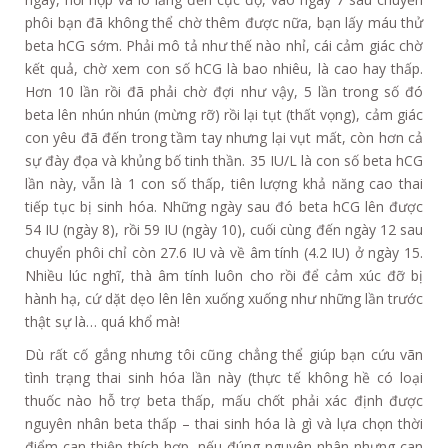
phôi bạn đã không thể chờ thêm được nữa, bạn lấy máu thử
beta hCG sớm. Phải mô tả như thế nào nhỉ, cái cảm giác chờ
kết quả, chờ xem con số hCG là bao nhiêu, là cao hay thấp.
Hơn 10 lần rồi đã phải chờ đợi như vậy, 5 lần trong số đó
beta lên nhún nhún (mừng rỡ) rồi lại tụt (thất vọng), cảm giác
con yêu đã đến trong tầm tay nhưng lại vụt mất, còn hơn cả
sự đày đọa và khủng bố tinh thần. 35 IU/L là con số beta hCG
lần này, vẫn là 1 con số thấp, tiên lượng khả năng cao thai
tiếp tục bị sinh hóa. Những ngày sau đó beta hCG lên được
54 IU (ngày 8), rồi 59 IU (ngày 10), cuối cùng đến ngày 12 sau
chuyển phôi chỉ còn 27.6 IU và về âm tính (4.2 IU) ở ngày 15.
Nhiều lúc nghĩ, thà âm tính luôn cho rồi để cảm xúc đỡ bị
hành hạ, cứ dặt dẹo lên lên xuống xuống như những lần trước
thật sự là… quá khổ mà!
Dù rất cố gắng nhưng tôi cũng chẳng thể giúp bạn cứu vãn
tình trạng thai sinh hóa lần này (thực tế không hề có loại
thuốc nào hỗ trợ beta thấp, mấu chốt phải xác định được
nguyên nhân beta thấp – thai sinh hóa là gì và lựa chọn thời
điểm can thiệp thích hợp, nếu đúng nguyên nhân nhưng can