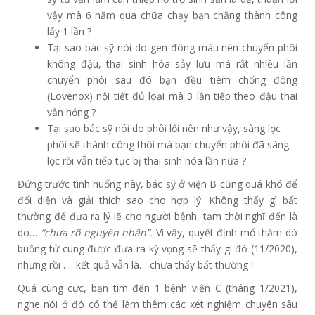
vậy mà 6 năm qua chữa chạy bạn chẳng thành công
lấy 1 lần ?
Tại sao bác sỹ nói do gen đông máu nên chuyển phôi
không đậu, thai sinh hóa sảy lưu mà rất nhiều lần
chuyển phôi sau đó bạn đều tiêm chống đông
(Lovenox) nội tiết đủ loại mà 3 lần tiếp theo đậu thai
vẫn hỏng ?
Tại sao bác sỹ nói do phôi lỗi nên như vậy, sàng lọc
phôi sẽ thành công thôi mà bạn chuyển phôi đã sàng
lọc rồi vẫn tiếp tục bị thai sinh hóa lần nữa ?
Đứng trước tình huống này, bác sỹ ở viện B cũng quá khó để
đối diện và giải thích sao cho hợp lý. Không thấy gì bất
thường để đưa ra lý lẽ cho người bệnh, tạm thời nghĩ đến là
do…
“chưa rõ nguyên nhân”.
Vì vậy, quyết định mổ thăm dò
buồng tử cung được đưa ra kỳ vọng sẽ thấy gì đó (11/2020),
nhưng rồi …. kết quả vẫn là… chưa thấy bất thường !
Quá cùng cực, bạn tìm đến 1 bệnh viện C (tháng 1/2021),
nghe nói ở đó có thể làm thêm các xét nghiệm chuyên sâu