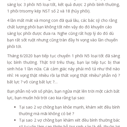
sàng lọc 3 phôi N5 loại tốt, kết quả được 2 phôi bình thường,
1 phôi trisomy kép NST số 2 và 18 (hủy phôi).
4 lần mất mát và mong con đã quá lâu, các bác sỹ cho rằng
chất lượng phôi bạn không tốt nên vậy do đó khuyến cáo
sàng lọc phôi được đưa ra. Nghe cũng rất hợp lý do đó dù
bạn rất sốt ruột nhưng cũng tràn đầy hi vọng vào lần chuyển
phôi tới.
Tháng 6/2020 bạn tiếp tục chuyển 1 phôi N5 loại tốt đã sàng
lọc bình thường. Thật trớ trêu thay, bạn lại tiếp tục bị thai
sinh hóa 1 lần nữa. Cái cảm giác này phải mô tả như thế nào
nhỉ: Hi vọng thật nhiều rồi lại thất vọng thật nhiều? phẫn nộ ?
bất lực ? vô cùng bất lực ?…
Bạn phẫn nộ với số phận, bạn ngửa mặt lên trời một cách bất
lực, bạn muốn hỏi trời cao kia rằng tại sao:
Tại sao 2 vợ chồng bạn khỏe mạnh, khám xét đều bình
thường mà mãi không có bé ?
Tại sao 2 vợ chồng bạn khám xét đều bình thường bác
sỹ tư vấn làm can thiệp hỗ trợ sinh sản là dễ, thuận lợi