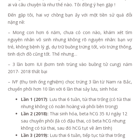
ai và câu chuyện là như thế nào. Tôi đồng ý hẹn gặp !
Đến gặp tôi, hai vợ chồng bạn ấy với một tiền sử quá đỗi
nặng nề:
– Mong con hơn 6 năm, chưa có con nào, khám xét tìm
nguyên nhân vô sinh nhưng không rõ nguyên nhân: bạn vợ
trẻ, không bệnh lý gì, dự trữ buồng trứng tốt, vòi trứng thông,
tinh dịch đồ cũng tốt. Thế nhưng…
– 3 lần bơm IUI (bơm tinh trùng vào buồng tử cung) năm
2017- 2018 thất bại
– IVF (thụ tinh ống nghiệm) chọc trứng 3 lần từ Nam ra Bắc,
chuyển phôi hơn 10 lần với 6 lần thai sảy lưu, sinh hóa:
Lần 1 (2017)
: Lưu thai 6 tuần, túi thai trống (có túi thai
nhưng không có noãn hoàng và phôi bên trong)
Lần 2 (2018):
Thai sinh hóa, beta hCG 35 IU ngày 12
sau chuyển phôi (là có đậu thai, có beta hCG nhưng
không có túi thai, sau đó hCG tụt về âm tính)
Lần 3 (2019):
Lưu thai 6 tuần, tiếp tục túi thai trống