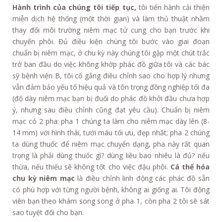
Hành trình của chúng tôi tiếp tục,
tôi tiến hành cải thiện
miễn dịch hệ thống (một thời gian) và làm thủ thuật nhằm
thay đổi môi trường niêm mạc tử cung cho bạn trước khi
chuyển phôi. Đủ điều kiện chúng tôi bước vào giai đoạn
chuẩn bị niêm mạc, ở chu kỳ này chúng tôi gặp một chút trắc
trở ban đầu do việc không khớp phác đồ giữa tôi và các bác
sỹ bệnh viện B, tôi cố gắng điều chỉnh sao cho hợp lý nhưng
vẫn đảm bảo yếu tố hiệu quả và tôn trọng đồng nghiệp tối đa
(độ dày niêm mạc bạn bị đuối do phác đồ khởi đầu chưa hợp
ý, nhưng sau điều chỉnh cũng đạt yêu cầu). Chuẩn bị niêm
mạc có 2 pha: pha 1 chúng ta làm cho niêm mạc dày lên (8-
14 mm) với hình thái, tưới máu tối ưu, đẹp nhất; pha 2 chúng
ta dùng thuốc để niêm mạc chuyển dạng, pha này rất quan
trọng là phải dùng thuốc gì? dùng liều bao nhiêu là đủ? nếu
thừa, nếu thiếu sẽ không tốt cho việc đậu phôi.
Cá thể hóa
chu kỳ niêm mạc
là điều chỉnh linh động các phác đồ sẵn
có phù hợp với từng người bệnh, không ai giống ai. Tôi động
viên bạn theo khám song song ở pha 1, còn pha 2 tôi sẽ sát
sao tuyệt đối cho bạn.