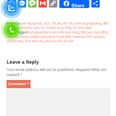
F
M
M
G
C
S
Share
ac
e
e
m
o
h
e
ss
ss
ai
p
ar
Posted in
Gen đông máu
,
GÓC TRI ÂN
,
IVF (Thụ Tinh Ống Nghiệm)
,
SIÊU
b
e
a
l
y
e
ÂM THAI
,
Thất Bại Làm Tổ
,
Tin Đồn & Sự Thật
,
Vô Sinh Hiếm
Muộn
Tagged
Đứt gãy/phân mảnh ADN tinh trùng
,
ERA test
,
Gen đông
o
n
g
Li
máu
,
hội chứng antiphospholipid
,
huyết khối
,
lovenox
,
Phôi sàng lọc
,
sẩy lưu thai
,
Thai sinh hóa
,
thất bại IVF
,
vô sinh
o
g
e
n
k
er
k
Leave a Reply
Your email address will not be published.
Required fields are
marked
*
Comment
*