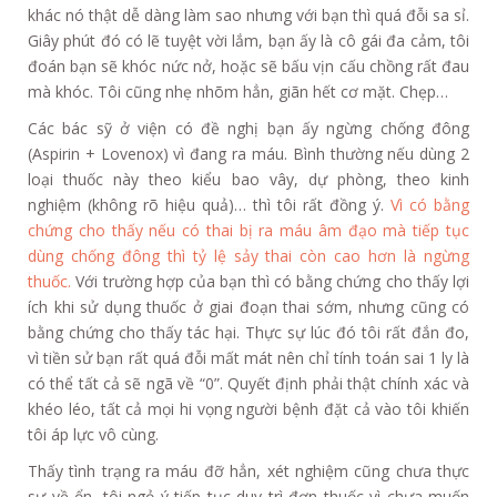
khác nó thật dễ dàng làm sao nhưng với bạn thì quá đỗi sa sỉ.
Giây phút đó có lẽ tuyệt vời lắm, bạn ấy là cô gái đa cảm, tôi
đoán bạn sẽ khóc nức nở, hoặc sẽ bấu vịn cấu chồng rất đau
mà khóc. Tôi cũng nhẹ nhõm hẳn, giãn hết cơ mặt. Chẹp…
Các bác sỹ ở viện có đề nghị bạn ấy ngừng chống đông
(Aspirin + Lovenox) vì đang ra máu. Bình thường nếu dùng 2
loại thuốc này theo kiểu bao vây, dự phòng, theo kinh
nghiệm (không rõ hiệu quả)… thì tôi rất đồng ý.
Vì có bằng
chứng cho thấy nếu có thai bị ra máu âm đạo mà tiếp tục
dùng chống đông thì tỷ lệ sảy thai còn cao hơn là ngừng
thuốc.
Với trường hợp của bạn thì có bằng chứng cho thấy lợi
ích khi sử dụng thuốc ở giai đoạn thai sớm, nhưng cũng có
bằng chứng cho thấy tác hại. Thực sự lúc đó tôi rất đắn đo,
vì tiền sử bạn rất quá đỗi mất mát nên chỉ tính toán sai 1 ly là
có thể tất cả sẽ ngã về “0”. Quyết định phải thật chính xác và
khéo léo, tất cả mọi hi vọng người bệnh đặt cả vào tôi khiến
tôi áp lực vô cùng.
Thấy tình trạng ra máu đỡ hẳn, xét nghiệm cũng chưa thực
sự về ổn, tôi ngỏ ý tiếp tục duy trì đơn thuốc vì chưa muốn