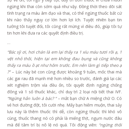
ngừng khi thai còn sớm quá như vậy. Đồng thời theo dõi sát
tình trạng ra máu âm đạo và thai, có thể ngừng thuốc bất cứ
khi nào thấy nguy cơ lớn hơn lợi ích. Tuyệt nhiên bạn tin
tưởng tôi tuyệt đối, tôi cũng rất mừng vì điều đó, giúp tôi tự
tin hơn khi đưa ra các quyết định điều trị.
…
“Bác sỹ ơi, hơi chán là em lại thấy ra 1 xíu máu tươi rồi ạ, 1
vệt nhỏ thôi, hiện tại em không đau bụng và cũng không
thấy ra máu ồ ạt như hôm trước. Em nên làm gì tiếp theo ạ
?”
– Lúc này bé con cũng được khoảng 9 tuần, mốc thai mà
các gai rau đã mạnh mẽ hơn nhiều so trước, đánh giá lại các
xét nghiệm trộm vía đều ổn, tôi quyết định ngừng chống
đông và 1 số thuốc khác, chỉ duy trì 2 loại nội tiết thai IVF.
“Ngừng hẳn luôn á bác? “
– mắt bạn chữ A miệng chữ O. Có
vẻ hơi đường đột, tôi cười nhẹ. Mấy bạn hiếm muộn, thai sảy
lưu này là thêm thuốc thì dễ, còn ngừng thuốc thì khó vô
cùng, thuốc thang nó có phải là miếng thịt, ngụm nước đâu
mà để tâm trí bị nô lệ nó quá. Tôi động viên:
“ngừng thôi