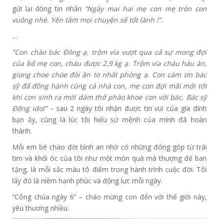
gửi lại dòng tin nhắn
“Ngày mai hai mẹ con mẹ tròn con
vuông nhé. Yên tâm mọi chuyện sẽ tốt lành !”.
…
“Con chào bác Đông ạ, trộm vía vượt qua cả sự mong đợi
của bố mẹ con, cháu được 2,9 kg ạ. Trộm vía cháu háu ăn,
giọng choe chóe đòi ăn to nhất phòng ạ. Con cám ơn bác
sỹ đã đồng hành cùng cả nhà con, mẹ con đợi mãi mới tới
khi con sinh ra mới dám thở phào khoe con với bác. Bác sỹ
Đông idol” –
sau 2 ngày tôi nhận được tin vui của gia đình
bạn ấy, cũng là lúc tôi hiểu sứ mệnh của mình đã hoàn
thành.
Mỗi em bé chào đời bình an nhờ có những đóng góp từ trái
tim và khối óc của tôi như một món quà mà thượng đế ban
tặng, là mỗi sắc màu tô điểm trong hành trình cuộc đời. Tôi
lấy đó là niềm hạnh phúc và động lực mỗi ngày.
“Công chúa ngày 6” – chào mừng con đến với thế giới này,
yêu thương nhiều.