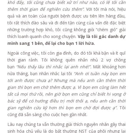
khó đấy, tôi cũng chưa biết xử trí như nào, có lẽ tôi cần
thêm thời gian để nghiên cứu thêm”
. Với tôi mà nói, hiệu
quả và an toàn của người bệnh được ưu tiên lên hàng đầu,
tôi rất thích đào sâu và đi đến tận cùng của vấn đề đặc biệt
những trường hợp khó, tôi cũng không giỏi “chém gió” giải
thích loanh quanh cho xong chuyện.
Vậy là tôi gác danh dự
mình sang 1 bên, để lại cho bạn 1 lời hứa.
Ngoài công việc, tôi còn gia đình, do đó tôi khá bận và ít quĩ
thời gian rảnh. Tôi không quên nhắn nhủ 2 vợ chồng
bạn
“Nếu thấy lâu thì nhắc lại anh nhé!”.
Mất khoảng hơn
nửa tháng, bạn nhắn nhắc lại tôi
“Anh ơi tuần này bọn em
tới anh được chưa ạ? Nhưng mà nếu anh cần thêm thời
gian thì bọn em chờ thêm được ạ. Vì bọn em cũng làm hết
tất cả mọi thứ rồi, nên giờ bọn em cũng chỉ biết hi vọng ở
bác sỹ để có hướng điều trị mới thôi ạ, nếu anh cần thời
gian nghiên cứu kỹ hơn thì bọn em chờ đợi được ạ”.
Tôi
cũng đã sẵn sàng cho cuộc hẹn gần nhất.
Lâu nay chúng ta vẫn thường giải thích nguyên nhân gây thai
sinh hóa chủ yếu là do bất thường NST của phôi nhưng lại