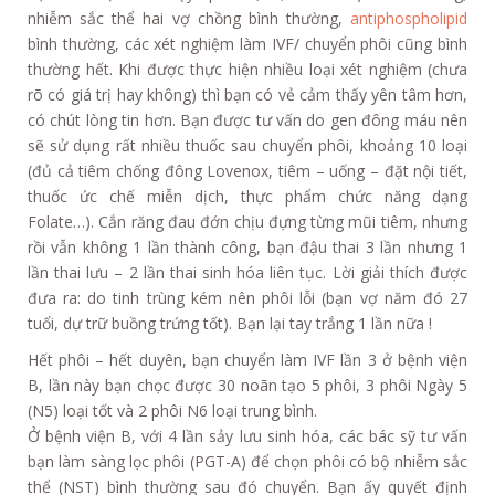
nhiễm sắc thể hai vợ chồng bình thường,
antiphospholipid
bình thường, các xét nghiệm làm IVF/ chuyển phôi cũng bình
thường hết. Khi được thực hiện nhiều loại xét nghiệm (chưa
rõ có giá trị hay không) thì bạn có vẻ cảm thấy yên tâm hơn,
có chút lòng tin hơn. Bạn được tư vấn do gen đông máu nên
sẽ sử dụng rất nhiều thuốc sau chuyển phôi, khoảng 10 loại
(đủ cả tiêm chống đông Lovenox, tiêm – uống – đặt nội tiết,
thuốc ức chế miễn dịch, thực phẩm chức năng dạng
Folate…). Cắn răng đau đớn chịu đựng từng mũi tiêm, nhưng
rồi vẫn không 1 lần thành công, bạn đậu thai 3 lần nhưng 1
lần thai lưu – 2 lần thai sinh hóa liên tục. Lời giải thích được
đưa ra: do tinh trùng kém nên phôi lỗi (bạn vợ năm đó 27
tuổi, dự trữ buồng trứng tốt). Bạn lại tay trắng 1 lần nữa !
Hết phôi – hết duyên, bạn chuyển làm IVF lần 3 ở bệnh viện
B, lần này bạn chọc được 30 noãn tạo 5 phôi, 3 phôi Ngày 5
(N5) loại tốt và 2 phôi N6 loại trung bình.
Ở bệnh viện B, với 4 lần sảy lưu sinh hóa, các bác sỹ tư vấn
bạn làm sàng lọc phôi (PGT-A) để chọn phôi có bộ nhiễm sắc
thể (NST) bình thường sau đó chuyển. Bạn ấy quyết định