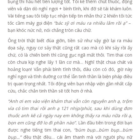
bụng thì hầu hết tiên lượng tốt. Tôi kê thêm chút thuốc, động
viên và dặn dò nghỉ ngơi + bình tĩnh, khi đỡ sẽ tái khám luôn.
Vài tiếng sau tôi tiếp tục nhận tiếp tin nhắn thứ 2 khiến tôi tức
tốc cầm máy gọi điện
“bác sỹ ơi máu ra nhiều lắm rồi ạ”
–
bạn khóc nức nở, nói chẳng tròn câu chữ.
Ông trời thật biết đùa giỡn, tiền sử như vậy giờ lại ra máu
dọa sảy, nguy cơ sảy thật cũng rất cao mà có khi sảy rồi ấy
chứ, có là chiến binh thì cũng gục ngã mất thôi. Tim thai con
còn chưa kịp nghe lấy 1 lần cơ mà… Nghĩ thật chua chát và
hoảng loạn! Vẫn phải bình tĩnh thôi, đâu còn có đó, giờ này
nghỉ ngơi và tĩnh dưỡng cơ thể lẫn tinh thần là biện pháp điều
trị quan trọng nhất. Tôi động viên bạn nhập viện gần nhất cấp
cứu, chắc chắn tinh thần sẽ tốt hơn ở nhà.
“Anh ơi em vào viện khám thai vẫn còn nguyên anh ạ, trộm
vía có tim thai rồi anh ạ 121 nhịp/phút, sau khi dùng đơn
thuốc anh kê cả ngày nay em không thấy ra máu nữa rồi ạ,
bọn em cũng đỡ lo đi phần nào”.
Lần đầu tiên trong đời bạn
được nghe tiếng tim thai con,
“bùm bụp…bùm bụp…bùm
bụp…”
đều thật đều… cái âm thanh mà với người phụ nữ