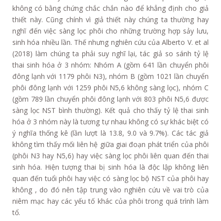
không có bằng chứng chắc chắn nào để khẳng định cho giả
thiết này. Cũng chính vì giả thiết này chúng ta thường hay
nghĩ đến việc sàng lọc phôi cho những trường hợp sảy lưu,
sinh hóa nhiều lần. Thế nhưng nghiên cứu của Alberto V. et al
(2018) làm chúng ta phải suy nghĩ lại, tác giả so sánh tỷ lệ
thai sinh hóa ở 3 nhóm: Nhóm A (gồm 641 lần chuyển phôi
đông lạnh với 1179 phôi N3), nhóm B (gồm 1021 lần chuyển
phôi đông lạnh với 1259 phôi N5,6 không sàng lọc), nhóm C
(gồm 789 lần chuyển phôi đông lạnh với 803 phôi N5,6 được
sàng lọc NST bình thường). Kết quả cho thấy tỷ lệ thai sinh
hóa ở 3 nhóm này là tương tự nhau không có sự khác biệt có
ý nghĩa thống kê (lần lượt là 13.8, 9.0 và 9.7%). Các tác giả
không tìm thấy mối liên hệ giữa giai đoạn phát triển của phôi
(phôi N3 hay N5,6) hay việc sàng lọc phôi liên quan đến thai
sinh hóa. Hiện tượng thai bị sinh hóa là độc lập không liên
quan đến tuổi phôi hay việc có sàng lọc bộ NST của phôi hay
không , do đó nên tập trung vào nghiên cứu về vai trò của
niêm mạc hay các yếu tố khác của phôi trong quá trình làm
tổ.