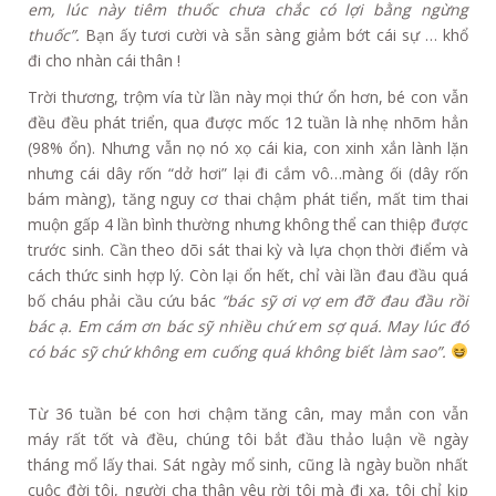
em, lúc này tiêm thuốc chưa chắc có lợi bằng ngừng
thuốc”.
Bạn ấy tươi cười và sẵn sàng giảm bớt cái sự … khổ
đi cho nhàn cái thân !
Trời thương, trộm vía từ lần này mọi thứ ổn hơn, bé con vẫn
đều đều phát triển, qua được mốc 12 tuần là nhẹ nhõm hẳn
(98% ổn). Nhưng vẫn nọ nó xọ cái kia, con xinh xắn lành lặn
nhưng cái dây rốn “dở hơi” lại đi cắm vô…màng ối (dây rốn
bám màng), tăng nguy cơ thai chậm phát tiển, mất tim thai
muộn gấp 4 lần bình thường nhưng không thể can thiệp được
trước sinh. Cần theo dõi sát thai kỳ và lựa chọn thời điểm và
cách thức sinh hợp lý. Còn lại ổn hết, chỉ vài lần đau đầu quá
bố cháu phải cầu cứu bác
“bác sỹ ơi vợ em đỡ đau đầu rồi
bác ạ. Em cám ơn bác sỹ nhiều chứ em sợ quá. May lúc đó
có bác sỹ chứ không em cuống quá không biết làm sao”.
Từ 36 tuần bé con hơi chậm tăng cân, may mắn con vẫn
máy rất tốt và đều, chúng tôi bắt đầu thảo luận về ngày
tháng mổ lấy thai. Sát ngày mổ sinh, cũng là ngày buồn nhất
cuộc đời tôi, người cha thân yêu rời tôi mà đi xa, tôi chỉ kịp