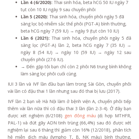
Lần 4 (6/2020):
Thai sinh hóa, beta hCG 50 IU ngày 7
tụt còn 10 IU ngày 9 sau chuyển phôi
Lần 5 (2020):
Thai sinh hóa, chuyển phôi ngày 5 đã
sàng lọc bộ nhiễm sắc thể phôi (PGT-A) bình thường,
beta hCG ngày 7 (59 IU) → ngày 9 (tụt còn 10 IU)
Lần 6 (2021):
Thai sinh hóa, chuyển phôi ngày 5 đã
sàng lọc (PGT-A) lần 2, beta hCG ngày 7 (35 IU) →
ngày 8 (54 IU) → ngày 10 (59 IU) → ngày 12 sau
chuyển phôi (27.6 IU).
→ Đến gặp tôi bạn chỉ còn 2 phôi N6 trung bình không
làm sàng lọc phôi cuối cùng.
IUI 3 lần và IVF lần đầu bạn làm trong Sài Gòn, chuyển phôi
vài lần có đậu thai 1 lần nhưng sau đó thai bị lưu (2017).
IVF lần 2 bạn về Hà Nội làm ở bệnh viện A, chuyển phôi tiếp
thêm vài lần nữa thì có đậu thai 3 lần (lần 2-3-4). Ở đây bạn
được xét nghiệm (6/2108)
gen đông máu
(dị hợp MTHFR,
PAL-1) và đứt gãy ADN tinh trùng (66,4%) sau đó được xét
nghiệm lại sau 6 tháng thì giảm còn 16% (12/2018), phân tích
hệ miễn dịch máu (lympho T, B, NK máu) bình thường,