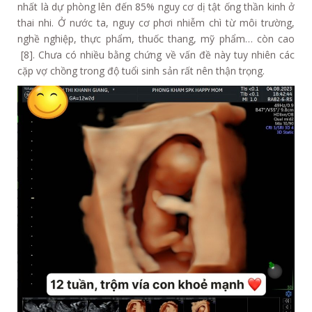
nhất là dự phòng lên đến 85% nguy cơ dị tật ống thần kinh ở
thai nhi. Ở nước ta, nguy cơ phơi nhiễm chì từ môi trường,
nghề nghiệp, thực phẩm, thuốc thang, mỹ phẩm… còn cao
[8]. Chưa có nhiều bằng chứng về vấn đề này tuy nhiên các
cặp vợ chồng trong độ tuổi sinh sản rất nên thận trọng.