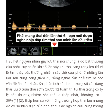
Hầu hết nguyên nhân gây lưu thai nói chung là do bất thường
của phôi, tuy nhiên khi số lần sảy lưu thai càng tăng lên thì tỷ
lệ tìm thấy bất thường nhiễm sắc thể của phôi ở những lần
lưu sau cùng càng giảm đi, đồng nghĩa cần phải tìm ra các
vấn đề ẩn dấu khác. Khi phân tích sâu hơn, trong số các dạng
thai lưu ở tuần thai sớm (trước 12 tuần) thì túi thai trống có tỷ
lệ bất thường nhiễm sắc thể là thấp nhất, khoảng 28 –
30% [1] [2], thấp hơn so với những trường hợp thai lưu nhưng
đã có sự hiện diện của phôi thai. Các nghiên cứu cũng không