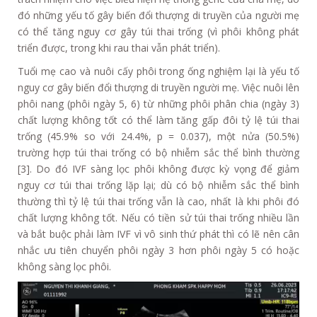
đó những yếu tố gây biến đổi thượng di truyền của người mẹ
có thể tăng nguy cơ gây túi thai trống (vì phôi không phát
triển được, trong khi rau thai vẫn phát triển).
Tuổi mẹ cao và nuôi cấy phôi trong ống nghiệm lại là yếu tố
nguy cơ gây biến đổi thượng di truyền người mẹ. Việc nuôi lên
phôi nang (phôi ngày 5, 6) từ những phôi phân chia (ngày 3)
chất lượng không tốt có thể làm tăng gấp đôi tỷ lệ túi thai
trống (45.9% so với 24.4%, p = 0.037), một nửa (50.5%)
trường hợp túi thai trống có bộ nhiễm sắc thể bình thường
[3]. Do đó IVF sàng lọc phôi không được kỳ vọng để giảm
nguy cơ túi thai trống lặp lại; dù có bộ nhiễm sắc thể bình
thường thì tỷ lệ túi thai trống vẫn là cao, nhất là khi phôi đó
chất lượng không tốt. Nếu có tiền sử túi thai trống nhiều lần
và bắt buộc phải làm IVF vì vô sinh thứ phát thì có lẽ nên cân
nhắc ưu tiên chuyển phôi ngày 3 hơn phôi ngày 5 có hoặc
không sàng lọc phôi.
Video
Player