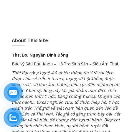
About This Site
Ths. Bs. Nguyễn Đình Đông
Bác sỹ Sản Phụ Khoa – Hỗ Trợ Sinh Sản – Siêu Âm Thai.
Thời đại công nghệ 4.0 nhiều thông tin Y tế sai lệch
được chia sẻ trên internet, mạng xã hội không được
kiểm soát
,
vô tình ảnh hưởng tiêu cực đến người bệnh
và các Y bác sỹ. Blog này tác giả nhằm mục đích chia
sẻ các kiến thức Y học, bằng chứng Y khoa, khuyến cáo
thực hành… từ các nghiên cứu, tổ chức, hiệp hội Y học
uy tín trên Thế giới và Việt Nam liên quan đến vấn đề
Sinh Sản và Thai Nhi. Tác giả cố gắng trình bày bài viết
tối giản và dễ hiểu để hướng đến người bệnh. Blog chỉ
mang tính chất tham khảo, người bệnh tuyệt đối
không tự ý áp dụng các kiến thức được chia sẻ tại