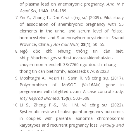
of plasma lead on anembryonic pregnancy.
Ann N Y
Acad Sci
,
1140
, 184–189.
Yin Y., Zhang T., Dai Y. và cộng sự. (2009). Pilot study
of association of anembryonic pregnancy with 55
elements in the urine, and serum level of folate,
homocysteine and S-adenosylhomocysteine in Shanxi
Province, China.
J Am Coll Nutr
,
28
(
1
), 50–55.
Ngộ độc chì: Những thông tin cần biết.
<http://bachmai.gov.vn/tin-tuc-va-su-kien/bai-viet-
chuyen-mon-menuleft-33/7760-ngo-doc-chi-nhung-
thong-tin-can-biet.html>, accessed: 07/08/2023.
Moshtaghi A., Vaziri H., Sariri R. và cộng sự. (2017).
Polymorphism of MnSOD (Val16Ala) gene in
pregnancies with blighted ovum: A case-control study.
Int J Reprod Biomed
,
15
(
8
), 503–508.
Li S., Zheng P.-S., Ma H.M. và cộng sự. (2022).
Systematic review of subsequent pregnancy outcomes
in couples with parental abnormal chromosomal
karyotypes and recurrent pregnancy loss.
Fertility and