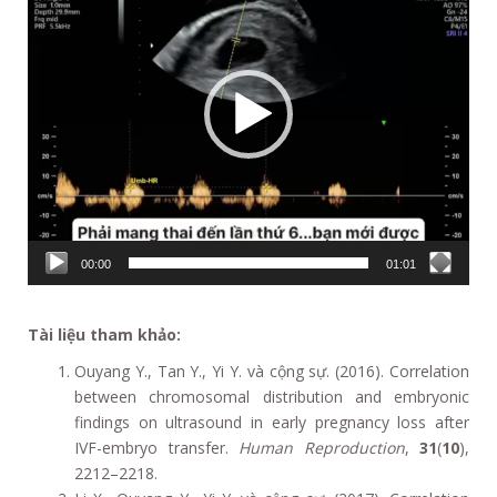
00:00
01:01
Tài liệu tham khảo:
Ouyang Y., Tan Y., Yi Y. và cộng sự. (2016). Correlation
between chromosomal distribution and embryonic
findings on ultrasound in early pregnancy loss after
IVF-embryo transfer.
Human Reproduction
,
31
(
10
),
2212–2218.