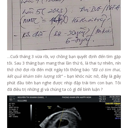
…Cuối tháng 3 vừa rồi, vợ chồng bạn quyết định đến tìm gặp
tôi. Sau 3 tháng bạn mang thai lần thứ 6, là thai tự nhiên, nín
thở chờ đợi rồi đến một ngày tôi thông báo
“đã có tim thai,
kết quả khám tiên lượng tốt”
– bạn khóc nức nở, đây là giây
phút đầu tiên bạn nghe được nhịp đập trái tim con bạn. Tôi
đã điều trị những gì và chúng ta có gì để bình luận ?