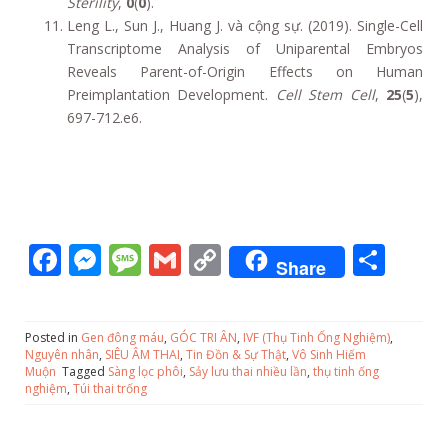
Sterility
,
0
(
0
).
Leng L., Sun J., Huang J. và cộng sự. (2019). Single-Cell
Transcriptome Analysis of Uniparental Embryos
Reveals Parent-of-Origin Effects on Human
Preimplantation Development.
Cell Stem Cell
,
25
(
5
),
697-712.e6.
F
M
M
G
C
S
Share
ac
e
e
m
o
h
e
ss
ss
ai
p
ar
Posted in
Gen đông máu
,
GÓC TRI ÂN
,
IVF (Thụ Tinh Ống Nghiệm)
,
b
e
a
l
y
e
Nguyên nhân
,
SIÊU ÂM THAI
,
Tin Đồn & Sự Thật
,
Vô Sinh Hiếm
Muộn
Tagged
Sàng lọc phôi
,
Sảy lưu thai nhiều lần
,
thụ tinh ống
o
n
g
Li
nghiệm
,
Túi thai trống
o
g
e
n