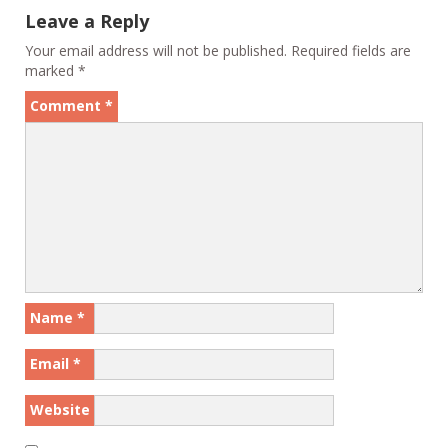
k
er
k
Leave a Reply
Your email address will not be published.
Required fields are
marked
*
Comment
*
Name
*
Email
*
Website