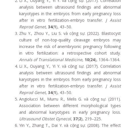
Li X., Ouyang Y., Yi Y. và cộng sự. (2017). Correlation
analysis between ultrasound findings and abnormal
karyotypes in the embryos from early pregnancy loss
after in vitro fertilization-embryo transfer.
J Assist
Reprod Genet
,
34
(
1
), 43–50.
Zhu Y., Zhou Y., Liu S. và cộng sự. (2022). Blastocyst
culture of non-top-quality cleavage embryos may
increase the risk of anembryonic pregnancy following
in vitro fertilization: a retrospective cohort study.
Annals of Translational Medicine
,
10
(
24
), 1364–1364.
Li X., Ouyang Y., Yi Y. và cộng sự. (2017). Correlation
analysis between ultrasound findings and abnormal
karyotypes in the embryos from early pregnancy loss
after in vitro fertilization-embryo transfer.
J Assist
Reprod Genet
,
34
(
1
), 43–50.
Angiolucci M., Murru R., Melis G. và cộng sự. (2011).
Association between different morphological types
and abnormal karyotypes in early pregnancy loss.
Ultrasound Obstet Gynecol
,
37
(
2
), 219–225.
Yin Y., Zhang T., Dai Y. và cộng sự. (2008). The effect