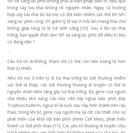
IVF và sàng lọc phôi không phải là biện pháp điều trị hiệu quả
trong sảy lưu thai không rõ nguyên nhân. Ngay cả trường
hợp sảy lưu thai do bố mẹ có đột biến nhiễm sắc thể thì IVF/
sàng lọc phôi cũng chỉ giảm tỷ lệ lưu ở mỗi lần mang thai chứ
không giúp tăng tỷ lệ trẻ sinh sống [10]. Sau 4 lần túi thai
trống, bạn quyết định làm IVF và sàng lọc phôi để điều trị liệu
có đúng đắn ?
…
Câu trả lời là không, thậm chí có thể còn tiên lượng tệ hơn
thai tự nhiên.
Như tôi nói ở trên tỷ lệ túi thai trống do bất thường nhiễm
sắc thể là thấp, các bất thường thượng di truyền có thể là
nguyên nhân tiềm tàng gây túi thai trống. Bộ gene của người
cha nhiều khả năng cấu trúc nên lớp ngoại bào phôi (lớp
Trophoectoderm, ngoại bì lá nuôi sau này hình thành nên rau
thai), trong khi bộ gene của người mẹ lại rất cần thiết cho sự
phát triển của khối nội bào phôi (Inner Cell Mass, phát triển
thành cơ thể phôi thai) [11]. Các yếu tố thượng di truyền chịu
trách nhiệm cho việc biểu hiện hệ thống gene của cha mẹ, do