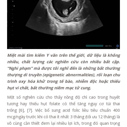
Miệt mài tìm kiếm Y văn trên thế giới, dữ liệu là không
nhiều, chất lượng các nghiên cứu còn nhiều bất cập.
“Nghi phạm” mà được tôi nghĩ đến là những bất thường
thượng di truyền (epigenetic abnormalities), rối loạn chu
trình oxy hóa khử trong tế bào, nhiễm độc hoặc thiếu
hụt vi chất, bất thường niêm mạc tử cung.
Một số nghiên cứu cho thấy nồng độ chì cao trong huyết
tương hay thiếu hụt folate có thể tăng nguy cơ túi thai
trống [6], [7]. Việc bổ sung acid folic liều tiêu chuẩn 400
mcg/ngày trước khi có thai ít nhất 3 tháng (tối ưu 12 tháng) là
vô cùng cần thiết đem lại nhiều lợi ích, trong đó quan trọng