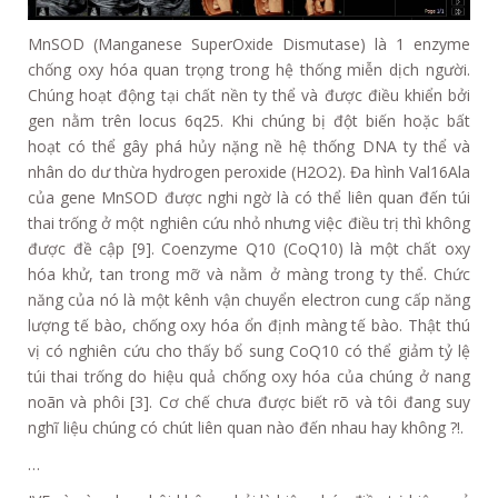
MnSOD (Manganese SuperOxide Dismutase) là 1 enzyme
chống oxy hóa quan trọng trong hệ thống miễn dịch người.
Chúng hoạt động tại chất nền ty thể và được điều khiển bởi
gen nằm trên locus 6q25. Khi chúng bị đột biến hoặc bất
hoạt có thể gây phá hủy nặng nề hệ thống DNA ty thể và
nhân do dư thừa hydrogen peroxide (H2O2). Đa hình Val16Ala
của gene MnSOD được nghi ngờ là có thể liên quan đến túi
thai trống ở một nghiên cứu nhỏ nhưng việc điều trị thì không
được đề cập [9]. Coenzyme Q10 (CoQ10) là một chất oxy
hóa khử, tan trong mỡ và nằm ở màng trong ty thể. Chức
năng của nó là một kênh vận chuyển electron cung cấp năng
lượng tế bào, chống oxy hóa ổn định màng tế bào. Thật thú
vị có nghiên cứu cho thấy bổ sung CoQ10 có thể giảm tỷ lệ
túi thai trống do hiệu quả chống oxy hóa của chúng ở nang
noãn và phôi [3]. Cơ chế chưa được biết rõ và tôi đang suy
nghĩ liệu chúng có chút liên quan nào đến nhau hay không ?!.
…