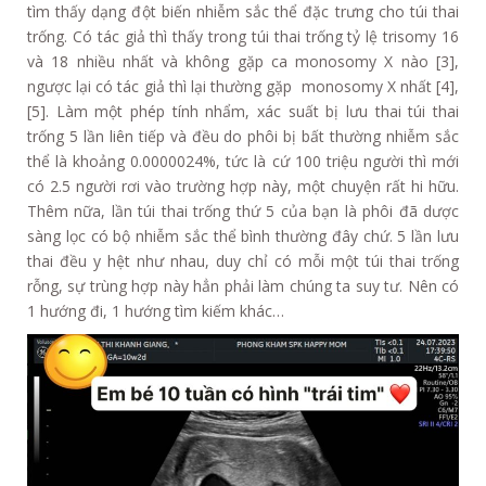
tìm thấy dạng đột biến nhiễm sắc thể đặc trưng cho túi thai
trống. Có tác giả thì thấy trong túi thai trống tỷ lệ trisomy 16
và 18 nhiều nhất và không gặp ca monosomy X nào [3],
ngược lại có tác giả thì lại thường gặp monosomy X nhất [4],
[5]. Làm một phép tính nhẩm, xác suất bị lưu thai túi thai
trống 5 lần liên tiếp và đều do phôi bị bất thường nhiễm sắc
thể là khoảng 0.0000024%, tức là cứ 100 triệu người thì mới
có 2.5 người rơi vào trường hợp này, một chuyện rất hi hữu.
Thêm nữa, lần túi thai trống thứ 5 của bạn là phôi đã dược
sàng lọc có bộ nhiễm sắc thể bình thường đây chứ. 5 lần lưu
thai đều y hệt như nhau, duy chỉ có mỗi một túi thai trống
rỗng, sự trùng hợp này hẳn phải làm chúng ta suy tư. Nên có
1 hướng đi, 1 hướng tìm kiếm khác…