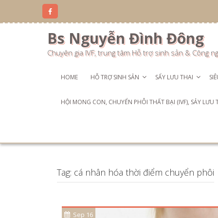
Skip
to
content
Bs Nguyễn Đình Đông
Chuyên gia IVF, trung tâm Hỗ trợ sinh sản & Công n
HOME
HỖ TRỢ SINH SẢN
SẨY LƯU THAI
SI
HỘI MONG CON, CHUYỂN PHÔI THẤT BẠI (IVF), SẢY LƯU
Tag:
cá nhân hóa thời điểm chuyển phôi
Sep 16