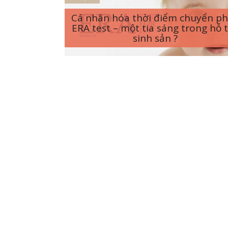
Cá nhân hóa thời điểm chuyển ph
ERA test – một tia sáng trong hỗ 
sinh sản ?