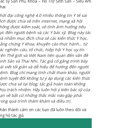
ác sỹ Sản Phụ Khoa – Hỗ Trợ Sinh Sản – Siêu Âm
hai.
hời đại công nghệ 4.0 nhiều thông tin Y tế sai
ệch được chia sẻ trên internet, mạng xã hội
hông được kiểm soát
,
vô tình ảnh hưởng tiêu
ực đến người bệnh và các Y bác sỹ. Blog này tác
iả nhằm mục đích chia sẻ các kiến thức Y học,
ằng chứng Y khoa, khuyến cáo thực hành… từ
ác nghiên cứu, tổ chức, hiệp hội Y học uy tín
rên Thế giới và Việt Nam liên quan đến vấn đề
inh Sản và Thai Nhi. Tác giả cố gắng trình bày
ài viết tối giản và dễ hiểu để hướng đến người
ệnh. Blog chỉ mang tính chất tham khảo, người
ệnh tuyệt đối không tự ý áp dụng các kiến thức
ược chia sẻ tại blog, tác giả hoàn toàn không
hịu trách nhiệm. Hãy luôn hỏi ý kiến bác sỹ của
ạn về bất cứ những thắc mắc nào gặp phải
rong quá trình thăm khám và điều trị.
hân thành cám ơn các bạn đã luôn theo dõi và
ng hộ tác giả.