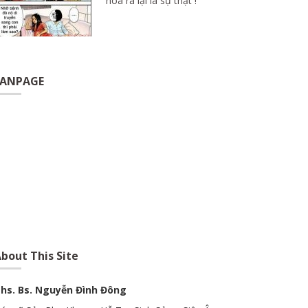
hóa ra lại là sự thật !
FANPAGE
bout This Site
hs. Bs. Nguyễn Đình Đông