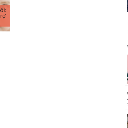
ôi:
trợ