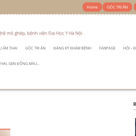
Home
GÓC TRI ÂN
ghệ mô ghép, bệnh viện Đại Học Y Hà Nội
ÊU ÂM THAI
GÓC TRI ÂN
ĐĂNG KÝ KHÁM BỆNH
FANPAGE
HỎI – 
 THAI, GEN ĐÔNG MÁU…