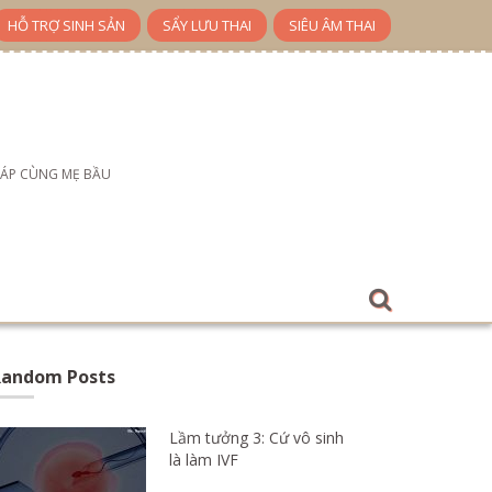
HỖ TRỢ SINH SẢN
SẨY LƯU THAI
SIÊU ÂM THAI
ĐÁP CÙNG MẸ BẦU
Random Posts
Lầm tưởng 3: Cứ vô sinh
là làm IVF