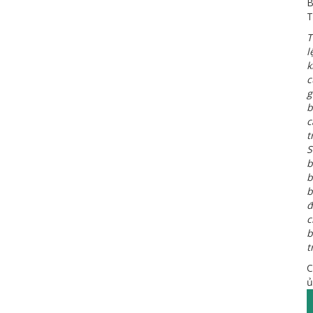
B
T
T
l
k
c
g
b
c
t
S
b
b
b
đ
c
b
t
C
ủ