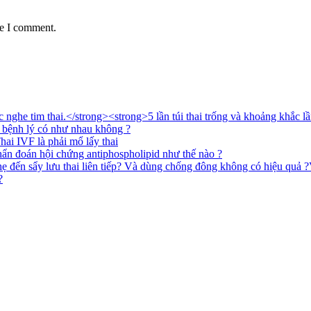
me I comment.
<strong>5 lần túi thai trống và khoảng khắc l
 bệnh lý có như nhau không ?
ai IVF là phải mổ lấy thai
hẩn đoán hội chứng antiphospholipid như thế nào ?
?