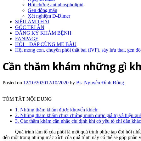
Hội chứng antiphospholipid
Gen đông máu
Xét nghiệm D-Dimer
SIÊU ÂM THAI
GÓC TRI ÂN
ĐĂNG KÝ KHÁM BỆNH
FANPAGE
HỎI – ĐÁP CÙNG MẸ BẦU
Hội mong con, chuyển phôi thất bại (IVF), sảy lưu thai, gen
Cần thăm khám những gì khi 
Posted on
12/10/2020
12/10/2020
by
Bs. Nguyễn Đình Đông
TÓM TẮT NỘI DUNG
1. Những thăm khám được khuyến khích:
2. Những thăm khám chưa chứng minh được giá trị và hiệu quả 
3. Các thăm khám cân nhắc chỉ định khi có yếu tố chỉ dẫn khác
Quá trình làm tổ của phôi là một quá trình phức tạp đòi hỏi nhiề
đến một trong những mắc xích của quá trình này có thể sẽ góp phần và