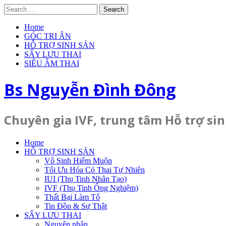
Skip
Search
to
for:
content
Home
GÓC TRI ÂN
HỖ TRỢ SINH SẢN
SẨY LƯU THAI
SIÊU ÂM THAI
Bs Nguyễn Đình Đông
Chuyên gia IVF, trung tâm Hỗ trợ si
Home
HỖ TRỢ SINH SẢN
Vô Sinh Hiếm Muộn
Tối Ưu Hóa Có Thai Tự Nhiên
IUI (Thụ Tinh Nhân Tạo)
IVF (Thụ Tinh Ống Nghiệm)
Thất Bại Làm Tổ
Tin Đồn & Sự Thật
SẨY LƯU THAI
Nguyên nhân