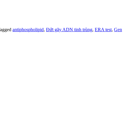
agged
antiphospholipid
,
Đứt gãy ADN tinh trùng
,
ERA test
,
Gen