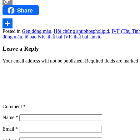
Gmail
Share
Copy
Link
Posted in
Gen đông máu
,
Hội chứng antiphospholipid
,
IVF (Thụ Tin
Share
đông máu
,
tế bào NK
,
thất bại IVF
,
thất bại làm tổ
Leave a Reply
Your email address will not be published.
Required fields are marked
Comment
*
Name
*
Email
*