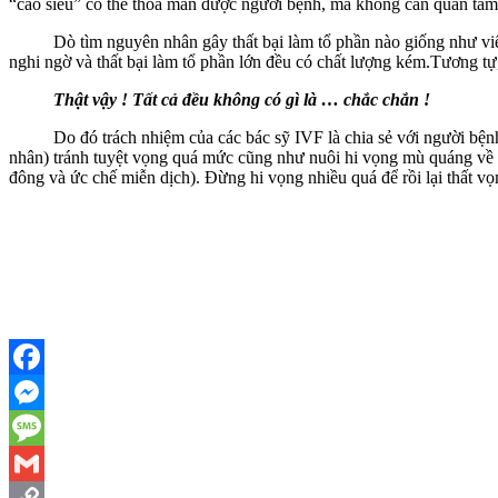
“cao siêu” có thể thỏa mãn được người bệnh, mà không cần quan tâm 
Dò tìm nguyên nhân gây thất bại làm tổ phần nào giống như việc 
nghi ngờ và thất bại làm tổ phần lớn đều có chất lượng kém.Tương t
Thật vậy ! Tất cả đều không có gì là … chắc chắn !
Do đó trách nhiệm của các bác sỹ IVF là chia sẻ với người bệnh mộ
nhân) tránh tuyệt vọng quá mức cũng như nuôi hi vọng mù quáng về cá
đông và ức chế miễn dịch). Đừng hi vọng nhiều quá để rồi lại thất v
Facebook
Messenger
Message