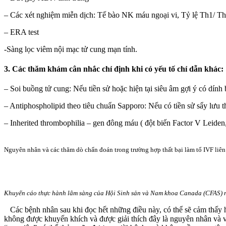
– Các xét nghiệm miễn dịch: Tế bào NK máu ngoại vi, Tỷ lệ Th1/ Th
– ERA test
-Sàng lọc viêm nội mạc tử cung mạn tính.
3. Các thăm khám cân nhắc chỉ định khi có yếu tố chỉ dẫn khác:
– Soi buồng tử cung: Nếu tiền sử hoặc hiện tại siêu âm gợi ý có dính
– Antiphospholipid theo tiêu chuẩn Sapporo: Nếu có tiền sử sẩy lưu tha
– Inherited thrombophilia – gen đông máu ( đột biến Factor V Leiden, P
Nguyên nhân và các thăm dò chẩn đoán trong trường hợp thất bại làm tổ IVF liên t
Khuyến cáo thực hành lâm sàng của Hội Sinh sản và Nam khoa Canada (CFAS) năm
Các bệnh nhân sau khi đọc hết những điều này, có thể sẽ cảm thấy 
không được khuyến khích và được giải thích đây là nguyên nhân và việ