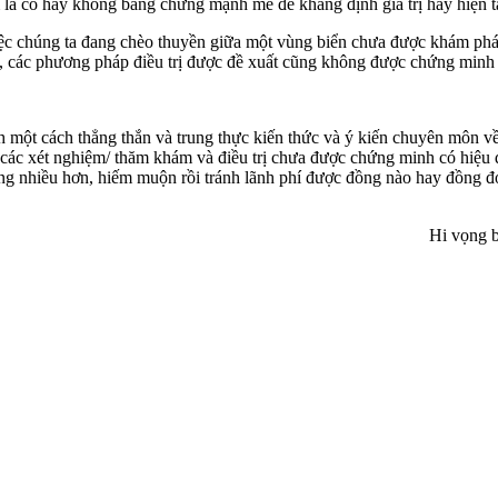
là có hay không bằng chứng mạnh mẽ để khẳng định giá trị hay hiện tạ
chúng ta đang chèo thuyền giữa một vùng biển chưa được khám phá 
ự, các phương pháp điều trị được đề xuất cũng không được chứng minh 
t cách thẳng thắn và trung thực kiến thức và ý kiến chuyên môn về 
c xét nghiệm/ thăm khám và điều trị chưa được chứng minh có hiệu quả
ọng nhiều hơn, hiếm muộn rồi tránh lãnh phí được đồng nào hay đồng đó
Hi vọng b