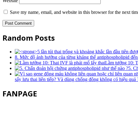
Website
Save my name, email, and website in this browser for the next ti
Random Posts
8. Mức độ ảnh hưởng của từng kháng thể antiphospholipid đến
Lầm tưởng 10: Th
5. C
sẩy lưu thai liên tiếp? Và dùng chống đông không có hiệu quả 
FANPAGE