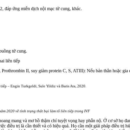
2, đáp ứng miễn dịch nội mạc tử cung, khác.
 buồng tử cung.
i liên tiếp
rothrombin II, suy giảm protein C, S, ATIII): Nếu bản thân hoặc gia đìn
iếp – Engin Turkgeldi, Sule Yildiz và Baris Ata, 2020.
 2020 về tình trạng thất bại làm tổ liên tiếp trong IVF
hoang mang và mơ hồ thậm chí tuyệt vọng hay phẫn nộ. Ở cơ sở họ đan
c điều trị là cần thiết và có hiệu quả. Họ cần một giải pháp điều trị 