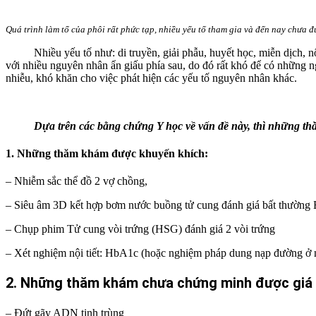
Quá trình làm tổ của phôi rất phức tạp, nhiều yếu tố tham gia và đến nay chưa đư
Nhiều yếu tố như: di truyền, giải phẫu, huyết học, miễn dịch, nội t
với nhiều nguyên nhân ẩn giấu phía sau, do đó rất khó để có những ngh
nhiễu, khó khăn cho việc phát hiện các yếu tố nguyên nhân khác.
Dựa trên các bằng chứng Y học về vấn đề này, thì những th
1. Những thăm khám được khuyến khích:
– Nhiễm sắc thể đồ 2 vợ chồng,
– Siêu âm 3D kết hợp bơm nước buồng tử cung đánh giá bất thường 
– Chụp phim Tử cung vòi trứng (HSG) đánh giá 2 vòi trứng
– Xét nghiệm nội tiết: HbA1c (hoặc nghiệm pháp dung nạp đường ở 
2. Những thăm khám chưa chứng minh được giá tr
– Đứt gãy ADN tinh trùng