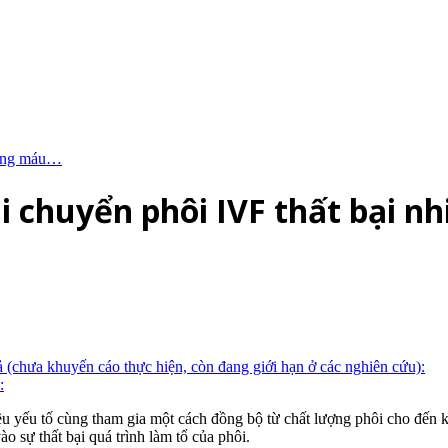
 đông máu…
chuyển phôi IVF thất bại nhi
(chưa khuyến cáo thực hiện, còn đang giới hạn ở các nghiên cứu):
:
u yếu tố cùng tham gia một cách đồng bộ từ chất lượng phôi cho đến
o sự thất bại quá trình làm tổ của phôi.