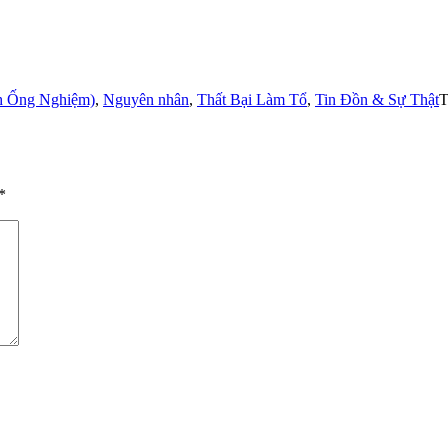
h Ống Nghiệm)
,
Nguyên nhân
,
Thất Bại Làm Tổ
,
Tin Đồn & Sự Thật
T
*