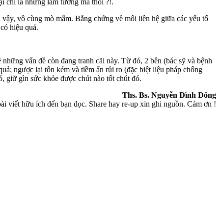
i chỉ là những lầm tưởng mà thôi ?!.
vậy, vô cùng mò mẫm. Bằng chứng về mối liên hệ giữa các yếu tố
có hiệu quả.
những vấn đề còn đang tranh cãi này. Từ đó, 2 bên (bác sỹ và bệnh
; ngược lại tốn kém và tiềm ẩn rủi ro (đặc biệt liệu pháp chống
, giữ gìn sức khỏe được chút nào tốt chút đó.
Ths. Bs. Nguyễn Đình Đông
ài viết hữu ích đến bạn đọc. Share hay re-up xin ghi nguồn. Cám ơn !