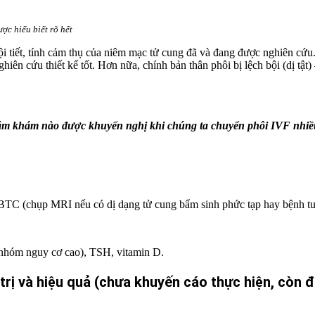
ợc hiểu biết rõ hết
iết, tính cảm thụ của niêm mạc tử cung đã và đang được nghiên cứu. Tu
iên cứu thiết kế tốt. Hơn nữa, chính bản thân phôi bị lệch bội (dị tật) 
ăm khám nào được khuyến nghị khi chúng ta chuyển phôi IVF nhiều 
BTC (chụp MRI nếu có dị dạng tử cung bẩm sinh phức tạp hay bệnh tu
nhóm nguy cơ cao), TSH, vitamin D.
ị và hiệu quả (chưa khuyến cáo thực hiện, còn đa