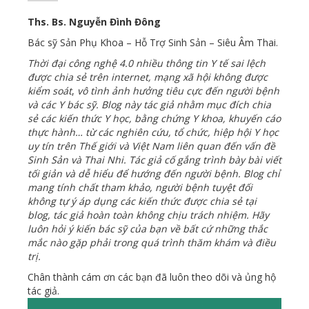
Ths. Bs. Nguyễn Đình Đông
Bác sỹ Sản Phụ Khoa – Hỗ Trợ Sinh Sản – Siêu Âm Thai.
Thời đại công nghệ 4.0 nhiều thông tin Y tế sai lệch
được chia sẻ trên internet, mạng xã hội không được
kiểm soát
,
vô tình ảnh hưởng tiêu cực đến người bệnh
và các Y bác sỹ. Blog này tác giả nhằm mục đích chia
sẻ các kiến thức Y học, bằng chứng Y khoa, khuyến cáo
thực hành… từ các nghiên cứu, tổ chức, hiệp hội Y học
uy tín trên Thế giới và Việt Nam liên quan đến vấn đề
Sinh Sản và Thai Nhi. Tác giả cố gắng trình bày bài viết
tối giản và dễ hiểu để hướng đến người bệnh. Blog chỉ
mang tính chất tham khảo, người bệnh tuyệt đối
không tự ý áp dụng các kiến thức được chia sẻ tại
blog, tác giả hoàn toàn không chịu trách nhiệm. Hãy
luôn hỏi ý kiến bác sỹ của bạn về bất cứ những thắc
mắc nào gặp phải trong quá trình thăm khám và điều
trị.
Chân thành cám ơn các bạn đã luôn theo dõi và ủng hộ
tác giả.